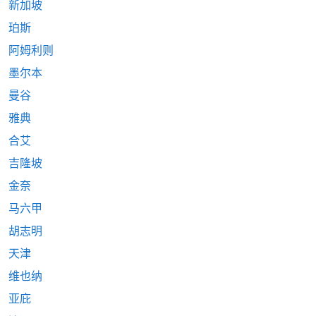
新加坡
珀斯
阿姆利则
墨尔本
曼谷
雅典
合艾
吉隆坡
金奈
马六甲
胡志明
天津
维也纳
亚庇