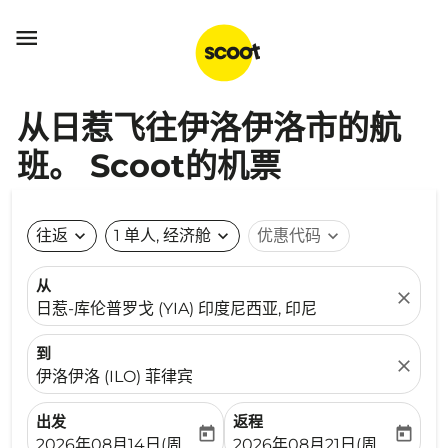

从日惹飞往伊洛伊洛市的航
班。 Scoot的机票
往返
expand_more
1 单人, 经济舱
expand_more
优惠代码
expand_more
从
close
日惹-库伦普罗戈 (YIA) 印度尼西亚, 印尼
到
close
伊洛伊洛 (ILO) 菲律宾
出发
返程
today
today
fc-booking-departure-date-aria-label
fc-booking-return-date-ari
2026年08月14日(周五)
2026年08月21日(周五)