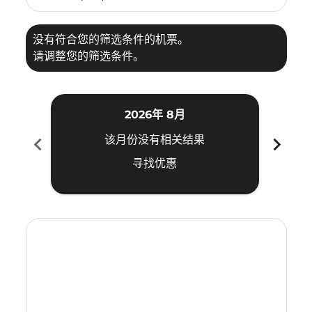
没有符合您的筛选条件的机票。
请调整您的筛选条件。
2026年 8月
chevron_left
chevron_right
该月份没有相关结果
寻找优惠
Displaying fares for 八月-2026
YIA–ILO: cmp-view-offers-disclaimer. 寻找优惠
YIA–ILO: cmp-view-offers-disclaimer. 寻找优惠
YIA–ILO: cmp-view-offers-disclaimer. 寻找
YIA–ILO: cmp-view-offers-disclaimer.
YIA–ILO: cmp-view-offers-disclai
YIA–ILO: cmp-view-offers-dis
YIA–ILO: cmp-view-offers
YIA–ILO: cmp-view-of
YIA–ILO: cmp-vie
YIA–ILO: cmp
YIA–ILO: 
YIA–I
Y