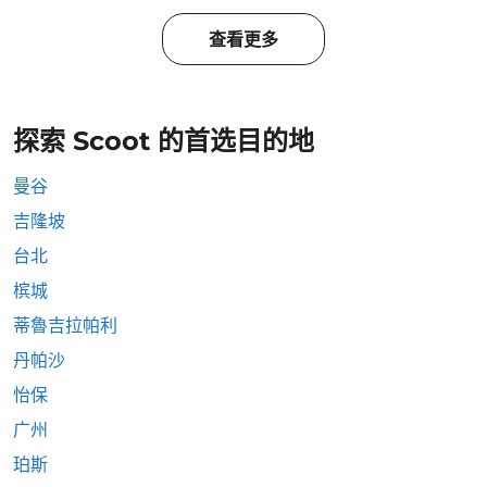
查看更多
探索 Scoot 的首选目的地
曼谷
吉隆坡
台北
槟城
蒂魯吉拉帕利
丹帕沙
怡保
广州
珀斯