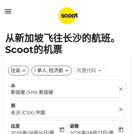

从新加坡飞往长沙的航班。
Scoot的机票
往返
expand_more
1 单人, 经济舱
expand_more
优惠代码
expand_more
从
close
新加坡 (SIN) 新加坡
到
close
长沙 (CSX) 中国
出发
返程
today
today
fc-booking-departure-date-aria-label
fc-booking-return-date-ari
2026年08月16日(周日)
2026年08月23日(周日)