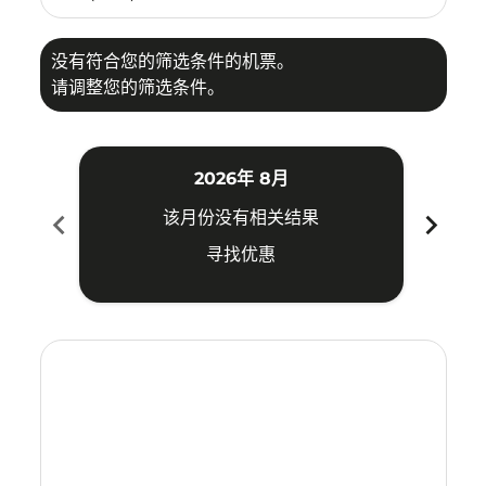
没有符合您的筛选条件的机票。
请调整您的筛选条件。
2026年 8月
chevron_left
chevron_right
该月份没有相关结果
寻找优惠
Displaying fares for 八月-2026
SIN–CSX: cmp-view-offers-disclaimer. 寻找优惠
SIN–CSX: cmp-view-offers-disclaimer. 寻找优惠
SIN–CSX: cmp-view-offers-disclaimer. 寻找
SIN–CSX: cmp-view-offers-disclaimer
SIN–CSX: cmp-view-offers-discla
SIN–CSX: cmp-view-offers-dis
SIN–CSX: cmp-view-offers
SIN–CSX: cmp-view-of
SIN–CSX: cmp-vie
SIN–CSX: cmp
SIN–CSX:
SIN–C
S