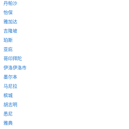
丹帕沙
怡保
雅加达
吉隆坡
珀斯
亚庇
哥印拜陀
伊洛伊洛市
墨尔本
马尼拉
槟城
胡志明
悉尼
雅典