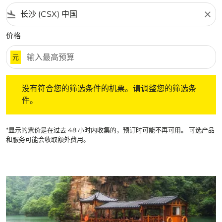
flight_land
close
价格
元
没有符合您的筛选条件的机票。请调整您的筛选条件。
没有符合您的筛选条件的机票。请调整您的筛选条
件。
*显示的票价是在过去 48 小时内收集的，预订时可能不再可用。 可选产品
和服务可能会收取额外费用。