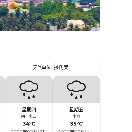
Weather unit option 摄氏度 Selecte
天气单位
:
摄氏度
keyboard_arrow_down
星期四
星期五
阴，多云
小雨
34°C
35°C