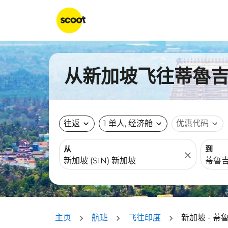
从新加坡飞往蒂魯吉拉
往返
expand_more
1 单人, 经济舱
expand_more
优惠代码
expand_more
从
到
close
主页
航班
飞往印度
新加坡 - 