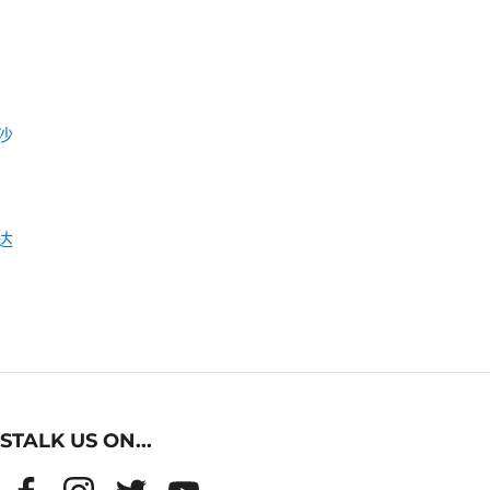
沙
达
STALK US ON...