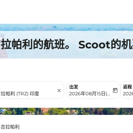
帕利的航班。 Scoot的机
出发
返程
close
today
fc-booking-departure-date-
fc-b
2026年08月15日(周六)
202
蒂魯吉拉帕利