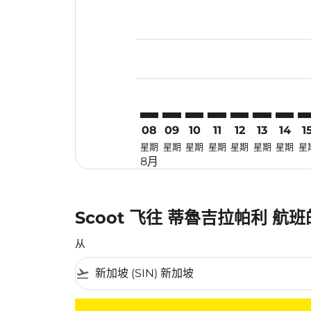
Displaying fares for 八月-2026
SIN–TRZ: cmp-view-offers-disc
SIN–TRZ: cmp-view-offers-
SIN–TRZ: cmp-view-off
SIN–TRZ: cmp-view
SIN–TRZ: cmp-
SIN–TRZ: c
SIN–TR
SI
08
09
10
11
12
13
14
1
星期
星期
星期
星期
星期
星期
星期
星
8月
Scoot 飞往 蒂魯吉拉帕利 航
从
flight_takeoff
没有符合您的筛选条件的机票。请调整您的筛选