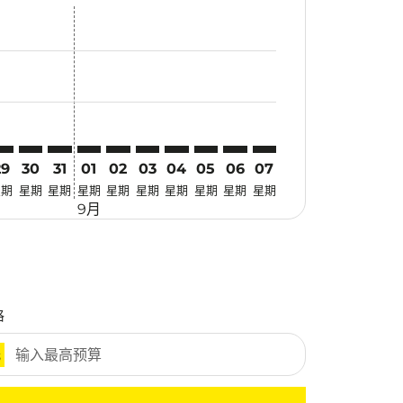
惠
 寻找优惠
mer. 寻找优惠
claimer. 寻找优惠
-disclaimer. 寻找优惠
fers-disclaimer. 寻找优惠
-offers-disclaimer. 寻找优惠
view-offers-disclaimer. 寻找优惠
cmp-view-offers-disclaimer. 寻找优惠
RZ: cmp-view-offers-disclaimer. 寻找优惠
IN–TRZ: cmp-view-offers-disclaimer. 寻找优惠
SIN–TRZ: cmp-view-offers-disclaimer. 寻找优惠
SIN–TRZ: cmp-view-offers-disclaimer. 寻找优惠
SIN–TRZ: cmp-view-offers-disclaimer. 寻找优惠
SIN–TRZ: cmp-view-offers-disclaimer. 寻找
SIN–TRZ: cmp-view-offers-disclaimer
SIN–TRZ: cmp-view-offers-discla
SIN–TRZ: cmp-view-offers-di
SIN–TRZ: cmp-view-offers
SIN–TRZ: cmp-view-of
29
30
31
01
02
03
04
05
06
07
星期
星期
星期
星期
星期
星期
星期
星期
星期
星期
9月
格
元