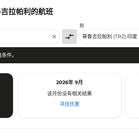
蒂魯吉拉帕利的航班
条件。
到
compare_arrows
close
选条件。
2026年 9月
该月份没有相关结果
寻找优惠