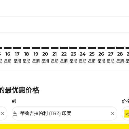
laimer. 寻找优惠
disclaimer. 寻找优惠
ers-disclaimer. 寻找优惠
-offers-disclaimer. 寻找优惠
view-offers-disclaimer. 寻找优惠
mp-view-offers-disclaimer. 寻找优惠
Z: cmp-view-offers-disclaimer. 寻找优惠
N–TRZ: cmp-view-offers-disclaimer. 寻找优惠
SIN–TRZ: cmp-view-offers-disclaimer. 寻找优惠
SIN–TRZ: cmp-view-offers-disclaimer. 寻找优惠
SIN–TRZ: cmp-view-offers-disclaimer. 寻找优惠
SIN–TRZ: cmp-view-offers-disclaimer. 寻找优
SIN–TRZ: cmp-view-offers-disclaimer.
SIN–TRZ: cmp-view-offers-disclai
SIN–TRZ: cmp-view-offers-dis
SIN–TRZ: cmp-view-offers
SIN–TRZ: cmp-view-of
SIN–TRZ: cmp-view
SIN–TRZ: cmp-
SIN–TRZ: 
SIN–T
S
5
16
17
18
19
20
21
22
23
24
25
26
27
28
期
星期
星期
星期
星期
星期
星期
星期
星期
星期
星期
星期
星期
星期
班的最优惠价格
到
价
close
flight_land
close
条件。