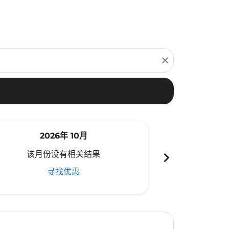
close
2026年 10月
20
chevron_right
该月份没有相关结果
该月份
寻找优惠