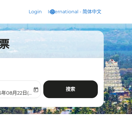
Login
International
language
keyboard_arrow_down
-
简体中文
票
搜索
today
aria-label
ooking-return-date-aria-label
6年08月22日(周六)