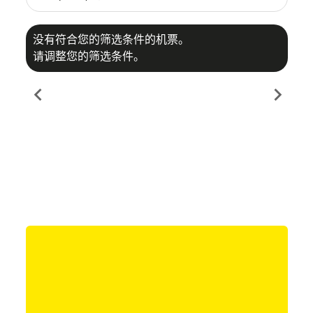
没有符合您的筛选条件的机票。
请调整您的筛选条件。
chevron_left
chevron_right