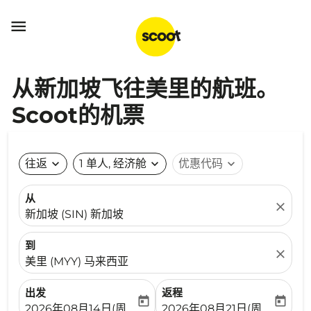

从新加坡飞往美里的航班。
Scoot的机票
往返
expand_more
1 单人, 经济舱
expand_more
优惠代码
expand_more
从
close
新加坡 (SIN) 新加坡
到
close
美里 (MYY) 马来西亚
出发
返程
today
today
fc-booking-departure-date-aria-label
fc-booking-return-date-ari
2026年08月14日(周五)
2026年08月21日(周五)