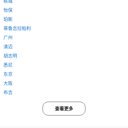
槟城
怡保
珀斯
蒂魯吉拉帕利
广州
清迈
胡志明
悉尼
东京
大阪
布吉
查看更多