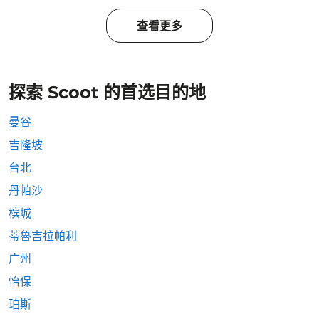
查看更多
探索 Scoot 的首选目的地
曼谷
吉隆坡
台北
丹帕沙
槟城
蒂魯吉拉帕利
广州
怡保
珀斯