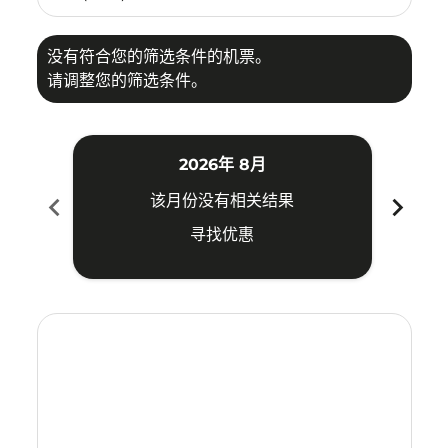
没有符合您的筛选条件的机票。
请调整您的筛选条件。
2026年 8月
chevron_left
chevron_right
该月份没有相关结果
寻找优惠
Displaying fares for 八月-2026
SIN–KBV: cmp-view-offers-disclaimer. 寻找优惠
SIN–KBV: cmp-view-offers-disclaimer. 寻找优惠
SIN–KBV: cmp-view-offers-disclaimer. 寻找
SIN–KBV: cmp-view-offers-disclaimer
SIN–KBV: cmp-view-offers-discla
SIN–KBV: cmp-view-offers-di
SIN–KBV: cmp-view-offers
SIN–KBV: cmp-view-of
SIN–KBV: cmp-vie
SIN–KBV: cmp
SIN–KBV:
SIN–K
S