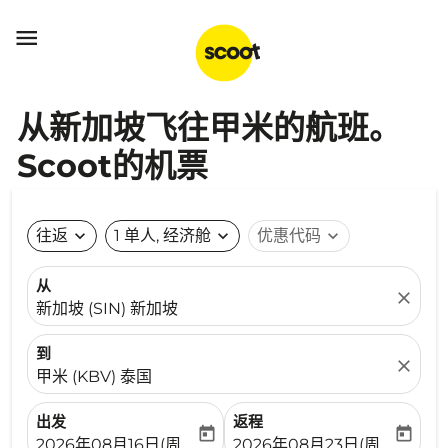

从新加坡飞往甲米的航班。
Scoot的机票
往返
expand_more
1 单人, 经济舱
expand_more
优惠代码
expand_more
从
close
新加坡 (SIN) 新加坡
到
close
甲米 (KBV) 泰国
出发
返程
today
today
fc-booking-departure-date-aria-label
fc-booking-return-date-ari
2026年08月16日(周日)
2026年08月23日(周日)