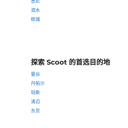
悉尼
泗水
槟城
探索 Scoot 的首选目的地
曼谷
丹帕沙
珀斯
清迈
东京