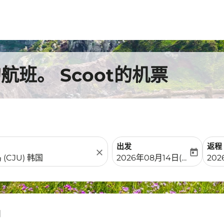
班。 Scoot的机票
出发
返程
close
today
fc-booking-departure-date-
fc-b
2026年08月14日(周五)
202
州