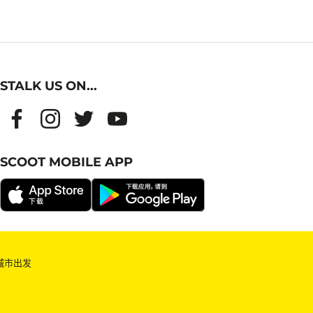
STALK US ON...
SCOOT MOBILE APP
城市出发