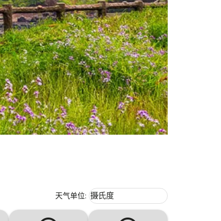
Weather unit option 摄氏度 Selecte
天气单位
:
摄氏度
keyboard_arrow_down