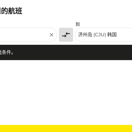
州的航班
条件。
到
compare_arrows
close
选条件。