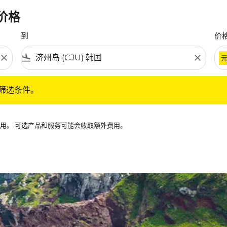
惠价格
到
价
close
flight_land
close
条件。
筛选条件。
可用。 可选产品和服务可能会收取额外费用。