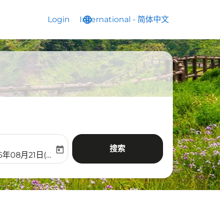
Login
International
language
keyboard_arrow_down
-
简体中文
搜索
today
aria-label
ooking-return-date-aria-label
6年08月21日(周五)