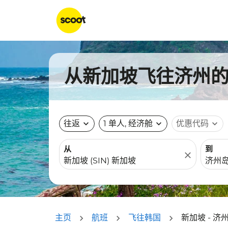
从新加坡飞往济州的航
往返
expand_more
1 单人, 经济舱
expand_more
优惠代码
expand_more
从
到
close
主页
航班
飞往韩国
新加坡 - 济