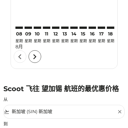
08
09
10
11
12
13
14
15
16
17
18
19
星期
星期
星期
星期
星期
星期
星期
星期
星期
星期
星期
星期
8月
chevron_left
chevron_right
Scoot 飞往 望加锡 航班的最优惠价格
从
flight_takeoff
close
到