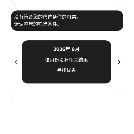
没有符合您的筛选条件的机票。
请调整您的筛选条件。
2026年 8月
chevron_left
chevron_right
该月份没有相关结果
寻找优惠
Displaying fares for 八月-2026
SIN–UPG: cmp-view-offers-disclaimer. 寻找优惠
SIN–UPG: cmp-view-offers-disclaimer. 寻找优惠
SIN–UPG: cmp-view-offers-disclaimer. 寻
SIN–UPG: cmp-view-offers-disclaimer
SIN–UPG: cmp-view-offers-discla
SIN–UPG: cmp-view-offers-di
SIN–UPG: cmp-view-offer
SIN–UPG: cmp-view-of
SIN–UPG: cmp-vie
SIN–UPG: cmp
SIN–UPG:
SIN–U
S