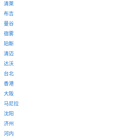
清萊
布吉
曼谷
宿雾
珀斯
清迈
达沃
台北
香港
大阪
马尼拉
沈阳
济州
河内