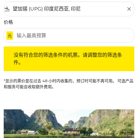
flight_land
close
价格
元
没有符合您的筛选条件的机票。请调整您的筛选条件。
没有符合您的筛选条件的机票。请调整您的筛选条
件。
*显示的票价是在过去 48 小时内收集的，预订时可能不再可用。 可选产品
和服务可能会收取额外费用。