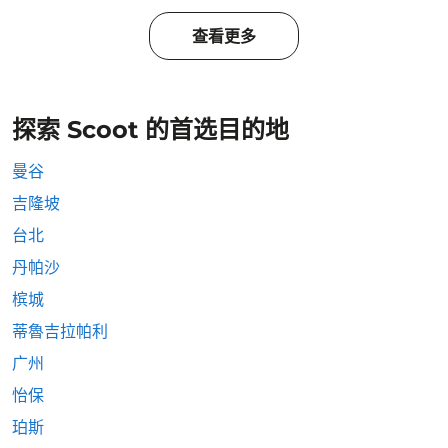
查看更多
探索 Scoot 的首选目的地
曼谷
吉隆坡
台北
丹帕沙
槟城
蒂魯吉拉帕利
广州
怡保
珀斯