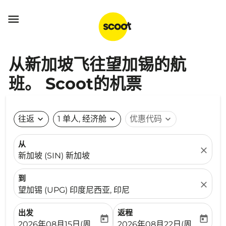

从新加坡飞往望加锡的航
班。 Scoot的机票
往返
expand_more
1 单人, 经济舱
expand_more
优惠代码
expand_more
从
close
新加坡 (SIN) 新加坡
到
close
望加锡 (UPG) 印度尼西亚, 印尼
出发
返程
today
today
fc-booking-departure-date-aria-label
fc-booking-return-date-ari
2026年08月15日(周六)
2026年08月22日(周六)