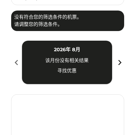
没有符合您的筛选条件的机票。
请调整您的筛选条件。
2026年 8月
chevron_left
chevron_right
该月份没有相关结果
寻找优惠
Displaying fares for 八月-2026
SIN–SYD: cmp-view-offers-disclaimer. 寻找优惠
SIN–SYD: cmp-view-offers-disclaimer. 寻找优惠
SIN–SYD: cmp-view-offers-disclaimer. 寻找
SIN–SYD: cmp-view-offers-disclaimer
SIN–SYD: cmp-view-offers-discla
SIN–SYD: cmp-view-offers-di
SIN–SYD: cmp-view-offers
SIN–SYD: cmp-view-of
SIN–SYD: cmp-vie
SIN–SYD: cmp
SIN–SYD:
SIN–S
S