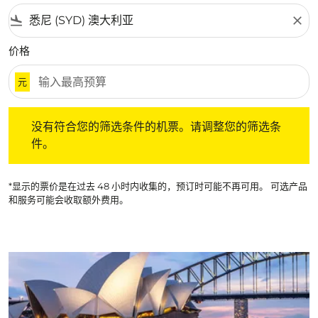
flight_land
close
价格
元
没有符合您的筛选条件的机票。请调整您的筛选条件。
没有符合您的筛选条件的机票。请调整您的筛选条
件。
*显示的票价是在过去 48 小时内收集的，预订时可能不再可用。 可选产品
和服务可能会收取额外费用。