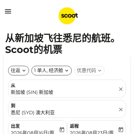

从新加坡飞往悉尼的航班。
Scoot的机票
往返
expand_more
1 单人, 经济舱
expand_more
优惠代码
expand_more
从
close
新加坡 (SIN) 新加坡
到
close
悉尼 (SYD) 澳大利亚
出发
返程
today
today
fc-booking-departure-date-aria-label
fc-booking-return-date-ari
2026年08月16日(周日)
2026年08月23日(周日)