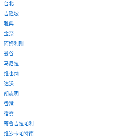
台北
吉隆坡
雅典
金奈
阿姆利则
曼谷
马尼拉
维也纳
达沃
胡志明
香港
宿雾
蒂魯吉拉帕利
维沙卡帕特南