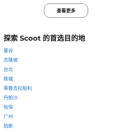
查看更多
探索 Scoot 的首选目的地
曼谷
吉隆坡
台北
槟城
蒂魯吉拉帕利
丹帕沙
怡保
广州
珀斯