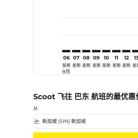
Displaying fares for 八月-2026
SIN–PDG: cmp-view-offers-dis
SIN–PDG: cmp-view-offers-
SIN–PDG: cmp-view-off
SIN–PDG: cmp-view
SIN–PDG: cmp-
SIN–PDG: 
SIN–PD
SI
06
07
08
09
10
11
12
1
星期
星期
星期
星期
星期
星期
星期
星
8月
Scoot 飞往 巴东 航班的最优
从
flight_takeoff
没有符合您的筛选条件的机票。请调整您的筛选