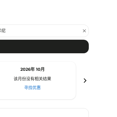
close
2026年 10月
20
chevron_right
该月份没有相关结果
该月份
寻找优惠