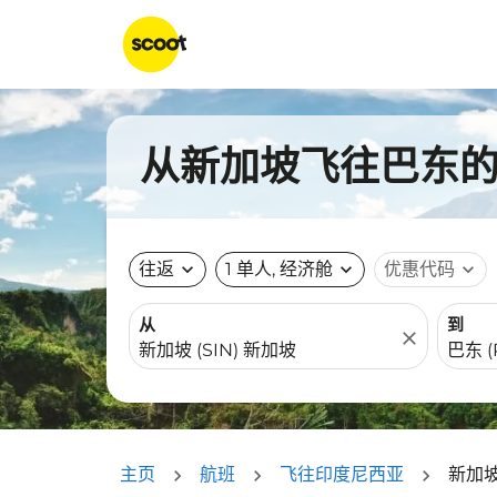
从新加坡飞往巴东的航
往返
expand_more
1 单人, 经济舱
expand_more
优惠代码
expand_more
从
到
close
主页
航班
飞往印度尼西亚
新加坡