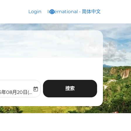
Login
International
language
keyboard_arrow_down
-
简体中文
搜索
today
aria-label
ooking-return-date-aria-label
26年08月20日(周四)