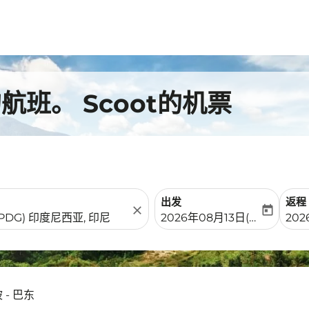
班。 Scoot的机票
出发
返程
close
today
fc-booking-departure-date-
fc-b
2026年08月13日(周四)
20
 - 巴东