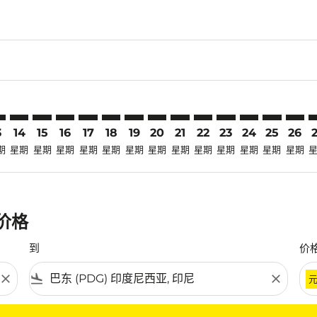
claimer. 寻找优惠
disclaimer. 寻找优惠
ers-disclaimer. 寻找优惠
-offers-disclaimer. 寻找优惠
view-offers-disclaimer. 寻找优惠
cmp-view-offers-disclaimer. 寻找优惠
G: cmp-view-offers-disclaimer. 寻找优惠
N–PDG: cmp-view-offers-disclaimer. 寻找优惠
SIN–PDG: cmp-view-offers-disclaimer. 寻找优惠
SIN–PDG: cmp-view-offers-disclaimer. 寻找优惠
SIN–PDG: cmp-view-offers-disclaimer. 寻找优惠
SIN–PDG: cmp-view-offers-disclaimer. 寻找
SIN–PDG: cmp-view-offers-disclaimer
SIN–PDG: cmp-view-offers-discla
SIN–PDG: cmp-view-offers-dis
SIN–PDG: cmp-view-offers
SIN–PDG: cmp-view-of
SIN–PDG: cmp-vie
SIN–PDG: cmp
SIN–PDG: 
SIN–P
S
3
14
15
16
17
18
19
20
21
22
23
24
25
26
期
星期
星期
星期
星期
星期
星期
星期
星期
星期
星期
星期
星期
星期
惠价格
到
价
close
flight_land
close
条件。