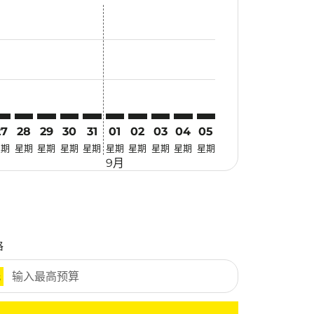
优惠
. 寻找优惠
imer. 寻找优惠
claimer. 寻找优惠
-disclaimer. 寻找优惠
fers-disclaimer. 寻找优惠
w-offers-disclaimer. 寻找优惠
-view-offers-disclaimer. 寻找优惠
cmp-view-offers-disclaimer. 寻找优惠
DG: cmp-view-offers-disclaimer. 寻找优惠
IN–PDG: cmp-view-offers-disclaimer. 寻找优惠
SIN–PDG: cmp-view-offers-disclaimer. 寻找优惠
SIN–PDG: cmp-view-offers-disclaimer. 寻找优惠
SIN–PDG: cmp-view-offers-disclaimer. 寻找优惠
SIN–PDG: cmp-view-offers-disclaimer. 寻
SIN–PDG: cmp-view-offers-disclaime
SIN–PDG: cmp-view-offers-discla
SIN–PDG: cmp-view-offers-di
SIN–PDG: cmp-view-offer
SIN–PDG: cmp-view-o
27
28
29
30
31
01
02
03
04
05
星期
星期
星期
星期
星期
星期
星期
星期
星期
星期
9月
格
元