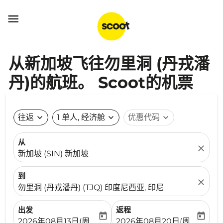

从新加坡飞往勿里洞 (丹戎潘
丹)的航班。 Scoot的机票
往返
expand_more
1 单人, 经济舱
expand_more
优惠代码
expand_more
从
close
新加坡 (SIN) 新加坡
到
close
勿里洞 (丹戎潘丹) (TJQ) 印度尼西亚, 印尼
出发
返程
today
today
fc-booking-departure-date-aria-label
fc-booking-return-date-ari
2026年08月13日(周四)
2026年08月20日(周四)