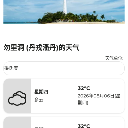
勿里洞 (丹戎潘丹)的天气
天气单位
:
Weather unit option 摄氏度 Selected
摄氏度
keyboard_arrow_down
32°C
星期四
2026年08月06日(星
多云
期四)
32°C