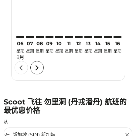
SIN–TJQ: cmp-view-offers-disclaimer. 寻找优惠
SIN–TJQ: cmp-view-offers-disclaimer. 寻找优惠
SIN–TJQ: cmp-view-offers-disclaimer. 寻找
SIN–TJQ: cmp-view-offers-disclaimer.
SIN–TJQ: cmp-view-offers-disclai
SIN–TJQ: cmp-view-offers-dis
SIN–TJQ: cmp-view-offers
SIN–TJQ: cmp-view-of
SIN–TJQ: cmp-vie
SIN–TJQ: cmp
SIN–TJQ: 
SIN–T
S
06
07
08
09
10
11
12
13
14
15
16
17
星期
星期
星期
星期
星期
星期
星期
星期
星期
星期
星期
星期
8月
chevron_left
chevron_right
Scoot 飞往 勿里洞 (丹戎潘丹) 航班的
最优惠价格
从
flight_takeoff
close