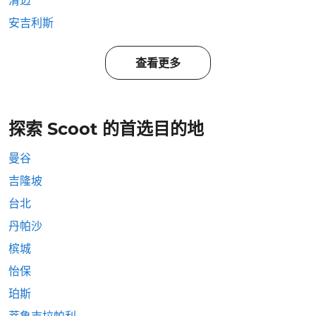
清迈
安吉利斯
查看更多
探索 Scoot 的首选目的地
曼谷
吉隆坡
台北
丹帕沙
槟城
怡保
珀斯