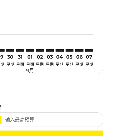
优惠
 寻找优惠
mer. 寻找优惠
claimer. 寻找优惠
-disclaimer. 寻找优惠
fers-disclaimer. 寻找优惠
w-offers-disclaimer. 寻找优惠
view-offers-disclaimer. 寻找优惠
cmp-view-offers-disclaimer. 寻找优惠
PS: cmp-view-offers-disclaimer. 寻找优惠
IN–DPS: cmp-view-offers-disclaimer. 寻找优惠
SIN–DPS: cmp-view-offers-disclaimer. 寻找优惠
SIN–DPS: cmp-view-offers-disclaimer. 寻找优惠
SIN–DPS: cmp-view-offers-disclaimer. 寻找优惠
SIN–DPS: cmp-view-offers-disclaimer. 寻找
SIN–DPS: cmp-view-offers-disclaimer
SIN–DPS: cmp-view-offers-discla
SIN–DPS: cmp-view-offers-di
SIN–DPS: cmp-view-offer
SIN–DPS: cmp-view-o
29
30
31
01
02
03
04
05
06
07
星期
星期
星期
星期
星期
星期
星期
星期
星期
星期
9月
格
元