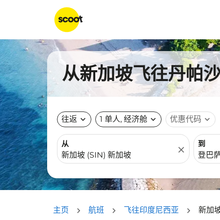
从新加坡飞往丹帕沙的
往返
expand_more
1 单人, 经济舱
expand_more
优惠代码
expand_more
从
到
close
主页
航班
飞往印度尼西亚
新加坡