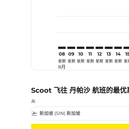
Displaying fares for 八月-2026
SIN–DPS: cmp-view-offers-disc
SIN–DPS: cmp-view-offers-
SIN–DPS: cmp-view-off
SIN–DPS: cmp-view
SIN–DPS: cmp-
SIN–DPS: 
SIN–DP
SI
08
09
10
11
12
13
14
1
星期
星期
星期
星期
星期
星期
星期
星
8月
Scoot 飞往 丹帕沙 航班的最
从
flight_takeoff
没有符合您的筛选条件的机票。请调整您的筛选