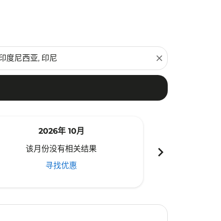
close
2026年 10月
20
chevron_right
该月份没有相关结果
该月份
寻找优惠