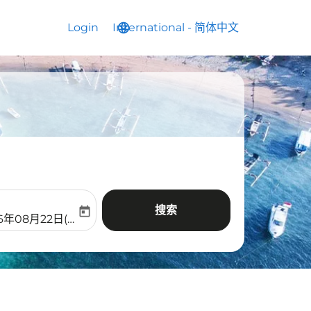
Login
International
language
keyboard_arrow_down
-
简体中文
搜索
today
aria-label
ooking-return-date-aria-label
6年08月22日(周六)