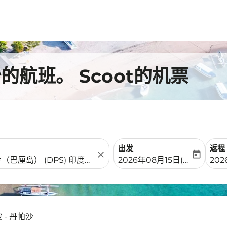
航班。 Scoot的机票
出发
返程
close
today
fc-booking-departure-date-
fc-b
2026年08月15日(周六)
202
 - 丹帕沙