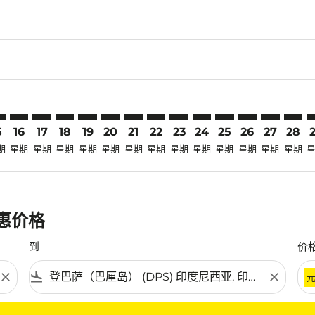
laimer. 寻找优惠
disclaimer. 寻找优惠
ers-disclaimer. 寻找优惠
-offers-disclaimer. 寻找优惠
view-offers-disclaimer. 寻找优惠
cmp-view-offers-disclaimer. 寻找优惠
S: cmp-view-offers-disclaimer. 寻找优惠
N–DPS: cmp-view-offers-disclaimer. 寻找优惠
SIN–DPS: cmp-view-offers-disclaimer. 寻找优惠
SIN–DPS: cmp-view-offers-disclaimer. 寻找优惠
SIN–DPS: cmp-view-offers-disclaimer. 寻找优惠
SIN–DPS: cmp-view-offers-disclaimer. 寻找
SIN–DPS: cmp-view-offers-disclaimer.
SIN–DPS: cmp-view-offers-disclai
SIN–DPS: cmp-view-offers-dis
SIN–DPS: cmp-view-offers
SIN–DPS: cmp-view-of
SIN–DPS: cmp-vie
SIN–DPS: cmp-
SIN–DPS: 
SIN–D
S
5
16
17
18
19
20
21
22
23
24
25
26
27
28
期
星期
星期
星期
星期
星期
星期
星期
星期
星期
星期
星期
星期
星期
优惠价格
到
价
close
flight_land
close
条件。