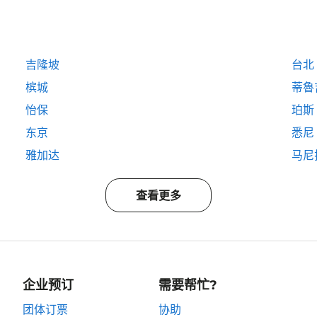
吉隆坡
台北
槟城
蒂魯
怡保
珀斯
东京
悉尼
雅加达
马尼
查看更多
企业预订
需要帮忙?
团体订票
协助