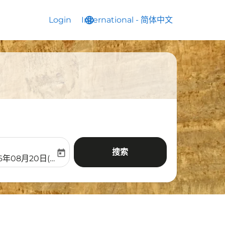
Login
International
language
keyboard_arrow_down
-
简体中文
搜索
today
aria-label
ooking-return-date-aria-label
26年08月20日(周四)