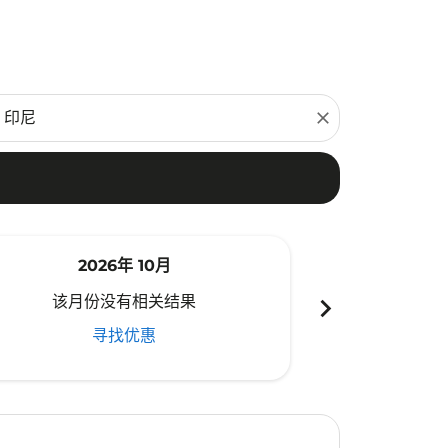
close
2026年 10月
20
chevron_right
该月份没有相关结果
该月份
寻找优惠