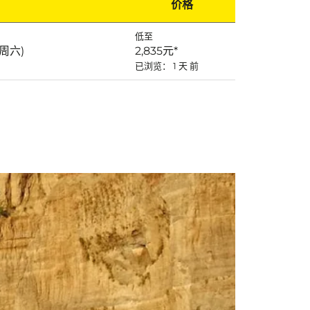
价格
低至
(周六)
2,835元
*
已浏览： 1 天 前