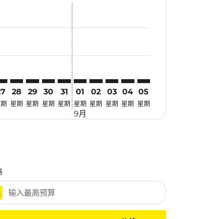
优惠
 寻找优惠
mer. 寻找优惠
claimer. 寻找优惠
-disclaimer. 寻找优惠
fers-disclaimer. 寻找优惠
w-offers-disclaimer. 寻找优惠
view-offers-disclaimer. 寻找优惠
cmp-view-offers-disclaimer. 寻找优惠
RG: cmp-view-offers-disclaimer. 寻找优惠
IN–SRG: cmp-view-offers-disclaimer. 寻找优惠
SIN–SRG: cmp-view-offers-disclaimer. 寻找优惠
SIN–SRG: cmp-view-offers-disclaimer. 寻找优惠
SIN–SRG: cmp-view-offers-disclaimer. 寻找优惠
SIN–SRG: cmp-view-offers-disclaimer. 寻找
SIN–SRG: cmp-view-offers-disclaimer
SIN–SRG: cmp-view-offers-discla
SIN–SRG: cmp-view-offers-di
SIN–SRG: cmp-view-offer
SIN–SRG: cmp-view-o
27
28
29
30
31
01
02
03
04
05
星期
星期
星期
星期
星期
星期
星期
星期
星期
星期
9月
格
元