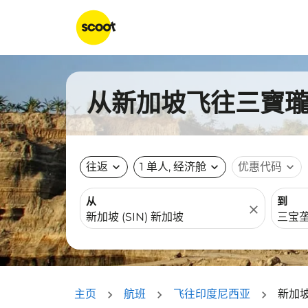
从新加坡飞往三寶瓏的
往返
expand_more
1 单人, 经济舱
expand_more
优惠代码
expand_more
从
到
close
主页
航班
飞往印度尼西亚
新加坡