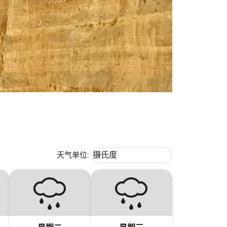
Weather unit option 摄氏度 Selecte
天气单位
:
摄氏度
keyboard_arrow_down