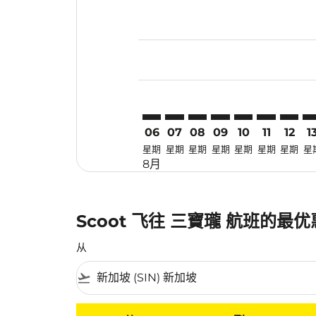
Displaying fares for 八月-2026
SIN–SRG: cmp-view-offers-disc
SIN–SRG: cmp-view-offers-
SIN–SRG: cmp-view-off
SIN–SRG: cmp-view
SIN–SRG: cmp-
SIN–SRG: 
SIN–SR
SI
06
07
08
09
10
11
12
1
星期
星期
星期
星期
星期
星期
星期
星
8月
Scoot 飞往 三寶瓏 航班的最
从
flight_takeoff