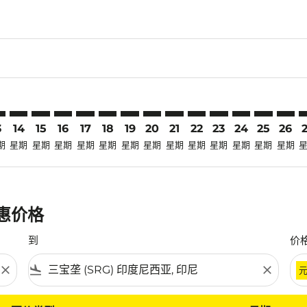
laimer. 寻找优惠
disclaimer. 寻找优惠
ers-disclaimer. 寻找优惠
-offers-disclaimer. 寻找优惠
view-offers-disclaimer. 寻找优惠
cmp-view-offers-disclaimer. 寻找优惠
G: cmp-view-offers-disclaimer. 寻找优惠
N–SRG: cmp-view-offers-disclaimer. 寻找优惠
SIN–SRG: cmp-view-offers-disclaimer. 寻找优惠
SIN–SRG: cmp-view-offers-disclaimer. 寻找优惠
SIN–SRG: cmp-view-offers-disclaimer. 寻找优惠
SIN–SRG: cmp-view-offers-disclaimer. 寻找
SIN–SRG: cmp-view-offers-disclaimer.
SIN–SRG: cmp-view-offers-disclai
SIN–SRG: cmp-view-offers-dis
SIN–SRG: cmp-view-offers
SIN–SRG: cmp-view-of
SIN–SRG: cmp-vie
SIN–SRG: cmp-
SIN–SRG: 
SIN–S
S
3
14
15
16
17
18
19
20
21
22
23
24
25
26
期
星期
星期
星期
星期
星期
星期
星期
星期
星期
星期
星期
星期
星期
优惠价格
到
价
close
flight_land
close