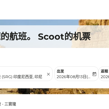
航班。 Scoot的机票
出发
返程
close
today
fc-booking-departure-date-
fc-b
2026年08月13日(周四)
20
 - 三寶瓏