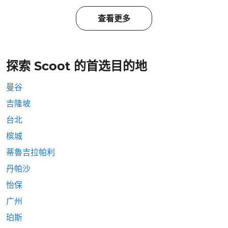
查看更多
探索 Scoot 的首选目的地
曼谷
吉隆坡
台北
槟城
蒂魯吉拉帕利
丹帕沙
怡保
广州
珀斯