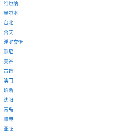
维也纳
墨尔本
台北
合艾
浮罗交怡
悉尼
曼谷
古晋
澳门
珀斯
沈阳
青岛
雅典
亚庇