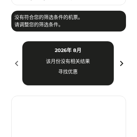
没有符合您的筛选条件的机票。
请调整您的筛选条件。
2026年 8月
chevron_left
chevron_right
该月份没有相关结果
寻找优惠
Displaying fares for 八月-2026
SIN–MDC: cmp-view-offers-disclaimer. 寻找优惠
SIN–MDC: cmp-view-offers-disclaimer. 寻找优惠
SIN–MDC: cmp-view-offers-disclaimer. 寻
SIN–MDC: cmp-view-offers-disclaime
SIN–MDC: cmp-view-offers-discla
SIN–MDC: cmp-view-offers-di
SIN–MDC: cmp-view-offer
SIN–MDC: cmp-view-o
SIN–MDC: cmp-vie
SIN–MDC: cmp
SIN–MDC:
SIN–M
S