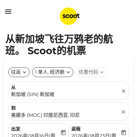

从新加坡飞往万鸦老的航
班。 Scoot的机票
往返
expand_more
1 单人, 经济舱
expand_more
优惠代码
expand_more
从
close
新加坡 (SIN) 新加坡
到
close
美娜多 (MDC) 印度尼西亚, 印尼
出发
返程
today
today
fc-booking-departure-date-aria-label
fc-booking-return-date-ari
2026年08月16日(周日)
2026年08月23日(周日)