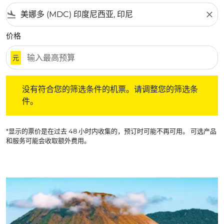
flight_land
close
价格
元
没有符合您的筛选条件的机票。请调整您的筛选条件。
没有符合您的筛选条件的机票。请调整您的筛选条
件。
*显示的票价是在过去 48 小时内收集的，预订时可能不再可用。 可选产品
和服务可能会收取额外费用。