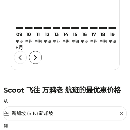
09
10
11
12
13
14
15
16
17
18
19
20
星期
星期
星期
星期
星期
星期
星期
星期
星期
星期
星期
星期
8月
chevron_left
chevron_right
Scoot 飞往 万鸦老 航班的最优惠价格
从
flight_takeoff
close
到