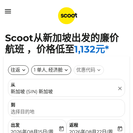

Scoot从新加坡出发的廉价
航班 ，价格低至
1,132元*
往返
expand_more
1 单人, 经济舱
expand_more
优惠代码
expand_more
从
close
新加坡 (SIN) 新加坡
到
选择目的地
出发
返程
today
today
fc-booking-departure-date-aria-label
fc-booking-return-date-ari
2026年08月15日(周六)
2026年08月22日(周六)