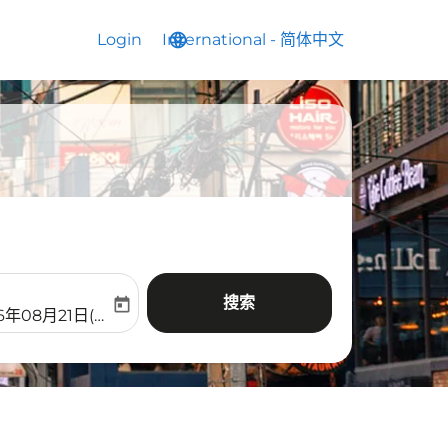
Login
International
language
keyboard_arrow_down
-
简体中文
搜索
today
aria-label
ooking-return-date-aria-label
6年08月21日(周五)