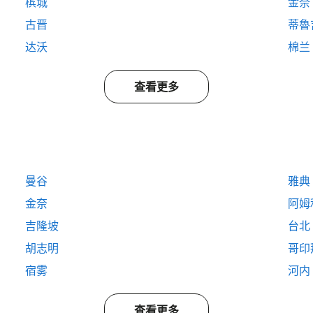
槟城
金奈
古晋
蒂魯
达沃
棉兰
查看更多
曼谷
雅典
金奈
阿姆
吉隆坡
台北
胡志明
哥印
宿雾
河内
查看更多