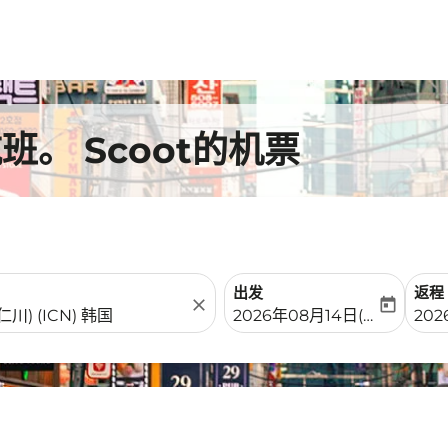
。 Scoot的机票
出发
返程
close
today
fc-booking-departure-date-
fc-b
2026年08月14日(周五)
202