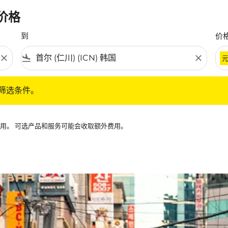
惠价格
到
价
close
flight_land
close
条件。
筛选条件。
可用。 可选产品和服务可能会收取额外费用。