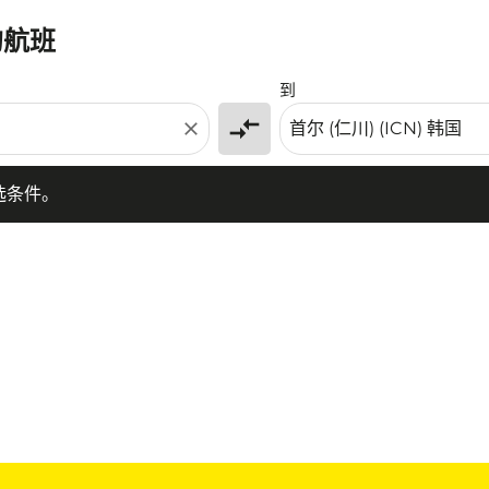
的航班
条件。
到
compare_arrows
close
选条件。