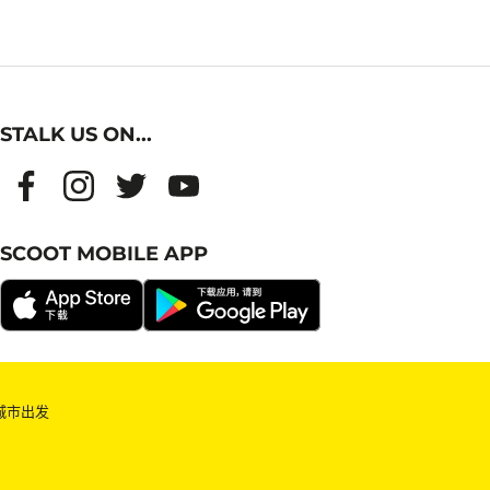
STALK US ON...
SCOOT MOBILE APP
城市出发