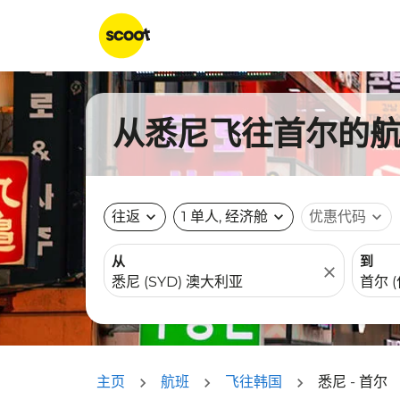
从悉尼飞往首尔的航班
往返
expand_more
1 单人, 经济舱
expand_more
优惠代码
expand_more
从
到
close
主页
航班
飞往韩国
悉尼 - 首尔