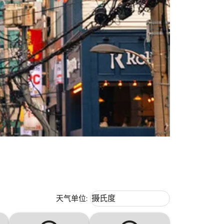
Weather unit option 摄氏度 Selecte
天气单位
:
摄氏度
keyboard_arrow_down