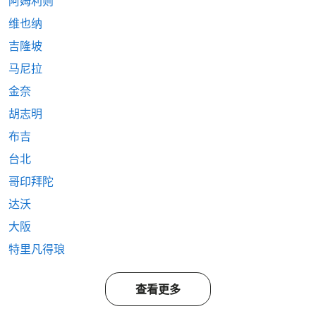
阿姆利则
维也纳
吉隆坡
马尼拉
金奈
胡志明
布吉
台北
哥印拜陀
达沃
大阪
特里凡得琅
查看更多