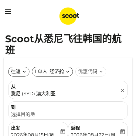

Scoot从悉尼飞往韩国的航
班
往返
expand_more
1 单人, 经济舱
expand_more
优惠代码
expand_more
从
close
悉尼 (SYD) 澳大利亚
到
选择目的地
出发
返程
today
today
fc-booking-departure-date-aria-label
fc-booking-return-date-ari
2026年08月15日(周六)
2026年08月22日(周六)