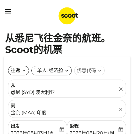

从悉尼飞往金奈的航班。
Scoot的机票
往返
expand_more
1 单人, 经济舱
expand_more
优惠代码
expand_more
从
close
悉尼 (SYD) 澳大利亚
到
close
金奈 (MAA) 印度
出发
返程
today
today
fc-booking-departure-date-aria-label
fc-booking-return-date-ari
2026年08月13日(周四)
2026年08月20日(周四)