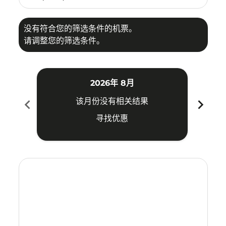
没有符合您的筛选条件的机票。
请调整您的筛选条件。
2026年 8月
chevron_left
chevron_right
该月份没有相关结果
寻找优惠
Displaying fares for 八月-2026
SYD–MAA: cmp-view-offers-disclaimer. 寻找优惠
SYD–MAA: cmp-view-offers-disclaimer. 寻找优惠
SYD–MAA: cmp-view-offers-disclaimer. 寻
SYD–MAA: cmp-view-offers-disclaime
SYD–MAA: cmp-view-offers-discl
SYD–MAA: cmp-view-offers-di
SYD–MAA: cmp-view-offer
SYD–MAA: cmp-view-o
SYD–MAA: cmp-vie
SYD–MAA: cmp
SYD–MAA:
SYD–M
S