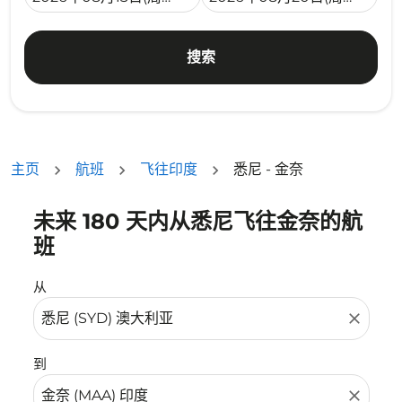
搜索
主页
航班
飞往印度
悉尼 - 金奈
未来 180 天内从悉尼飞往金奈的航
没有符合您的筛选条件的机票。请调整您的筛选条件。
班
从
close
到
close