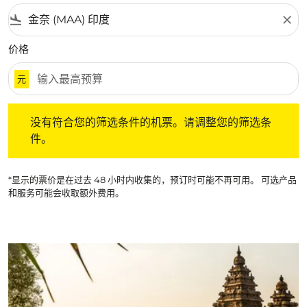
flight_land
close
价格
元
没有符合您的筛选条件的机票。请调整您的筛选条件。
没有符合您的筛选条件的机票。请调整您的筛选条
件。
*显示的票价是在过去 48 小时内收集的，预订时可能不再可用。 可选产品
和服务可能会收取额外费用。