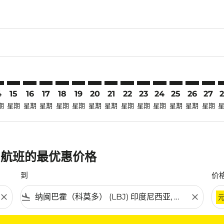
laimer. 寻找优惠
disclaimer. 寻找优惠
ers-disclaimer. 寻找优惠
-offers-disclaimer. 寻找优惠
iew-offers-disclaimer. 寻找优惠
mp-view-offers-disclaimer. 寻找优惠
J: cmp-view-offers-disclaimer. 寻找优惠
D–LBJ: cmp-view-offers-disclaimer. 寻找优惠
SYD–LBJ: cmp-view-offers-disclaimer. 寻找优惠
SYD–LBJ: cmp-view-offers-disclaimer. 寻找优惠
SYD–LBJ: cmp-view-offers-disclaimer. 寻找优惠
SYD–LBJ: cmp-view-offers-disclaimer. 寻找优
SYD–LBJ: cmp-view-offers-disclaimer.
SYD–LBJ: cmp-view-offers-disclai
SYD–LBJ: cmp-view-offers-dis
SYD–LBJ: cmp-view-offers
SYD–LBJ: cmp-view-off
SYD–LBJ: cmp-view
SYD–LBJ: cmp-
SYD–LBJ: 
SYD–L
S
4
15
16
17
18
19
20
21
22
23
24
25
26
27
期
星期
星期
星期
星期
星期
星期
星期
星期
星期
星期
星期
星期
星期
) 航班的最优惠价格
到
价
close
flight_land
close
条件。