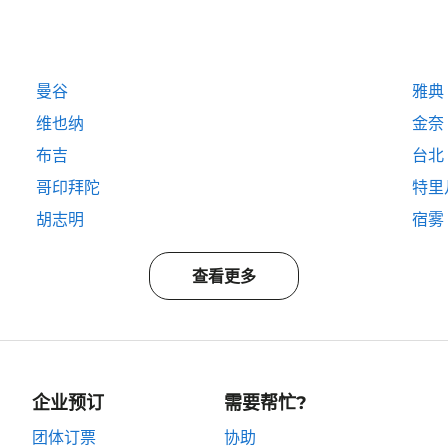
曼谷
雅典
维也纳
金奈
布吉
台北
哥印拜陀
特里
胡志明
宿雾
查看更多
企业预订
需要帮忙?
团体订票
协助