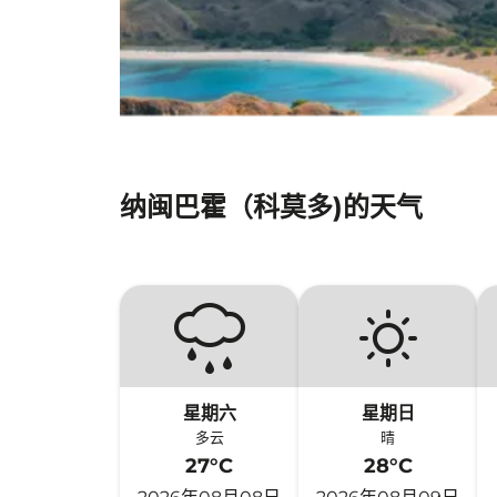
纳闽巴霍（科莫多)的天气
星期六
星期日
多云
晴
27°C
28°C