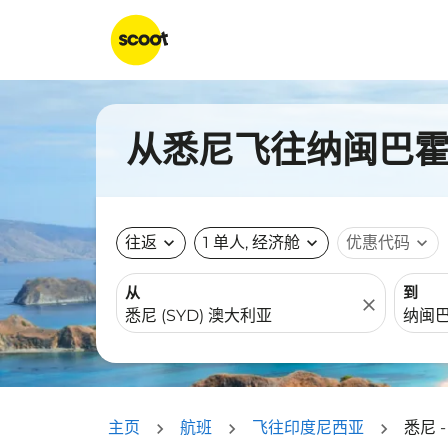
从悉尼飞往纳闽巴霍（
往返
expand_more
1 单人, 经济舱
expand_more
优惠代码
expand_more
从
到
close
主页
航班
飞往印度尼西亚
悉尼 