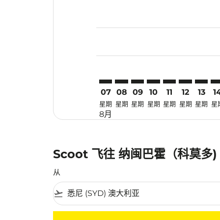
Displaying fares for 八月-2026
SYD–LBJ: cmp-view-offers-disc
SYD–LBJ: cmp-view-offers-
SYD–LBJ: cmp-view-off
SYD–LBJ: cmp-view
SYD–LBJ: cmp-v
SYD–LBJ: c
SYD–LB
SY
07
08
09
10
11
12
13
1
星期
星期
星期
星期
星期
星期
星期
星
8月
Scoot 飞往 纳闽巴霍（科莫多
从
flight_takeoff
没有符合您的筛选条件的机票。请调整您的筛选