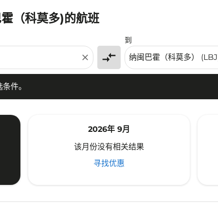
巴霍（科莫多)的航班
条件。
到
compare_arrows
close
选条件。
2026年 9月
该月份没有相关结果
寻找优惠