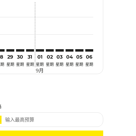
惠
 寻找优惠
mer. 寻找优惠
claimer. 寻找优惠
-disclaimer. 寻找优惠
ers-disclaimer. 寻找优惠
-offers-disclaimer. 寻找优惠
view-offers-disclaimer. 寻找优惠
cmp-view-offers-disclaimer. 寻找优惠
BJ: cmp-view-offers-disclaimer. 寻找优惠
YD–LBJ: cmp-view-offers-disclaimer. 寻找优惠
SYD–LBJ: cmp-view-offers-disclaimer. 寻找优惠
SYD–LBJ: cmp-view-offers-disclaimer. 寻找优惠
SYD–LBJ: cmp-view-offers-disclaimer. 寻找优惠
SYD–LBJ: cmp-view-offers-disclaimer. 寻找
SYD–LBJ: cmp-view-offers-disclaimer
SYD–LBJ: cmp-view-offers-discla
SYD–LBJ: cmp-view-offers-di
SYD–LBJ: cmp-view-offers
SYD–LBJ: cmp-view-of
28
29
30
31
01
02
03
04
05
06
星期
星期
星期
星期
星期
星期
星期
星期
星期
星期
9月
格
元