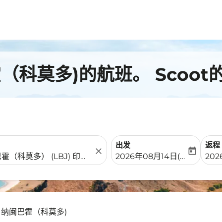
科莫多)的航班。 Scoot
出发
返程
close
today
fc-booking-departure-date-
fc-b
2026年08月14日(周五)
202
- 纳闽巴霍（科莫多)