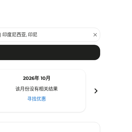
close
2026年 10月
20
chevron_right
该月份没有相关结果
该月份
寻找优惠