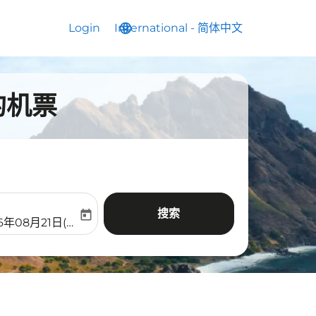
Login
International
language
keyboard_arrow_down
-
简体中文
的机票
搜索
today
aria-label
ooking-return-date-aria-label
6年08月21日(周五)