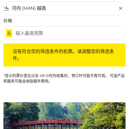
flight_land
close
价格
元
没有符合您的筛选条件的机票。请调整您的筛选条件。
没有符合您的筛选条件的机票。请调整您的筛选条
件。
*显示的票价是在过去 48 小时内收集的，预订时可能不再可用。 可选产品
和服务可能会收取额外费用。