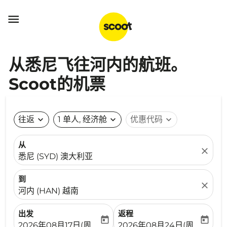

从悉尼飞往河内的航班。
Scoot的机票
往返
expand_more
1 单人, 经济舱
expand_more
优惠代码
expand_more
从
close
悉尼 (SYD) 澳大利亚
到
close
河内 (HAN) 越南
出发
返程
today
today
fc-booking-departure-date-aria-label
fc-booking-return-date-ari
2026年08月17日(周一)
2026年08月24日(周一)