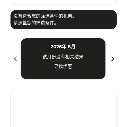
没有符合您的筛选条件的机票。
请调整您的筛选条件。
2026年 8月
chevron_left
chevron_right
该月份没有相关结果
寻找优惠
Displaying fares for 八月-2026
SYD–HAN: cmp-view-offers-disclaimer. 寻找优惠
SYD–HAN: cmp-view-offers-disclaimer. 寻找优惠
SYD–HAN: cmp-view-offers-disclaimer. 寻
SYD–HAN: cmp-view-offers-disclaime
SYD–HAN: cmp-view-offers-discl
SYD–HAN: cmp-view-offers-di
SYD–HAN: cmp-view-offer
SYD–HAN: cmp-view-o
SYD–HAN: cmp-vie
SYD–HAN: cmp
SYD–HAN:
SYD–H
S