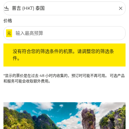
flight_land
close
价格
元
没有符合您的筛选条件的机票。请调整您的筛选条件。
没有符合您的筛选条件的机票。请调整您的筛选条
件。
*显示的票价是在过去 48 小时内收集的，预订时可能不再可用。 可选产品
和服务可能会收取额外费用。