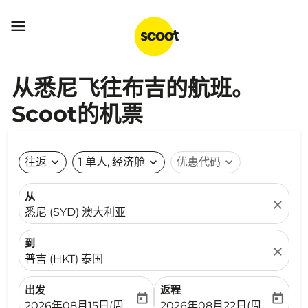

从悉尼飞往布吉的航班。
Scoot的机票
往返
expand_more
1 单人, 经济舱
expand_more
优惠代码
expand_more
从
close
悉尼 (SYD) 澳大利亚
到
close
普吉 (HKT) 泰国
出发
返程
today
today
fc-booking-departure-date-aria-label
fc-booking-return-date-ari
2026年08月15日(周六)
2026年08月22日(周六)