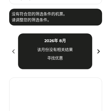
没有符合您的筛选条件的机票。
请调整您的筛选条件。
2026年 8月
chevron_left
chevron_right
该月份没有相关结果
寻找优惠
Displaying fares for 八月-2026
SYD–HKT: cmp-view-offers-disclaimer. 寻找优惠
SYD–HKT: cmp-view-offers-disclaimer. 寻找优惠
SYD–HKT: cmp-view-offers-disclaimer. 寻
SYD–HKT: cmp-view-offers-disclaime
SYD–HKT: cmp-view-offers-discla
SYD–HKT: cmp-view-offers-di
SYD–HKT: cmp-view-offer
SYD–HKT: cmp-view-of
SYD–HKT: cmp-vie
SYD–HKT: cmp
SYD–HKT:
SYD–H
S