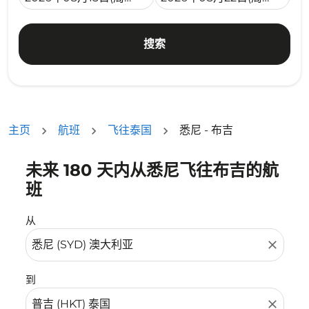
搜索
主页
航班
飞往泰国
悉尼 - 布吉
未来 180 天内从悉尼飞往布吉的航
没有符合您的筛选条件的机票。请调整您的筛选条件。
班
从
close
到
close