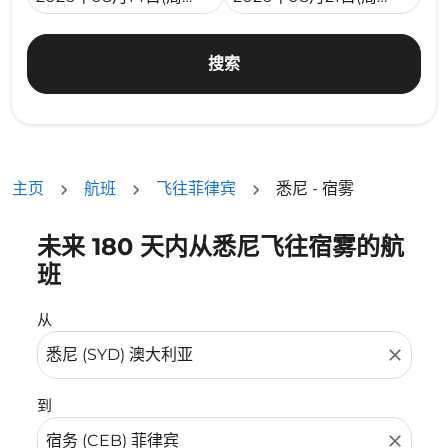
搜索
主页
航班
飞往菲律宾
悉尼 - 宿雾
未来 180 天内从悉尼飞往宿雾的航
没有符合您的筛选条件的机票。请调整您的筛选条件。
班
从
close
到
close