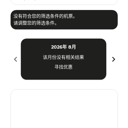
没有符合您的筛选条件的机票。
请调整您的筛选条件。
2026年 8月
chevron_left
chevron_right
该月份没有相关结果
寻找优惠
Displaying fares for 八月-2026
SYD–CEB: cmp-view-offers-disclaimer. 寻找优惠
SYD–CEB: cmp-view-offers-disclaimer. 寻找优惠
SYD–CEB: cmp-view-offers-disclaimer. 寻
SYD–CEB: cmp-view-offers-disclaimer
SYD–CEB: cmp-view-offers-discla
SYD–CEB: cmp-view-offers-di
SYD–CEB: cmp-view-offer
SYD–CEB: cmp-view-of
SYD–CEB: cmp-vie
SYD–CEB: cmp
SYD–CEB:
SYD–C
S