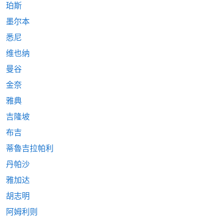
珀斯
墨尔本
悉尼
维也纳
曼谷
金奈
雅典
吉隆坡
布吉
蒂魯吉拉帕利
丹帕沙
雅加达
胡志明
阿姆利则