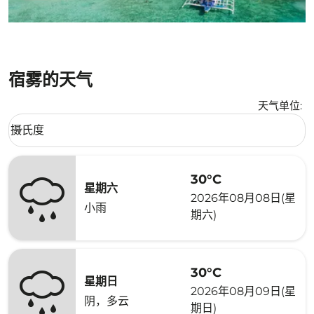
宿雾的天气
天气单位
:
Weather unit option 摄氏度 Selected
摄氏度
keyboard_arrow_down
30°C
星期六
2026年08月08日(星
小雨
期六)
30°C
星期日
2026年08月09日(星
阴，多云
期日)