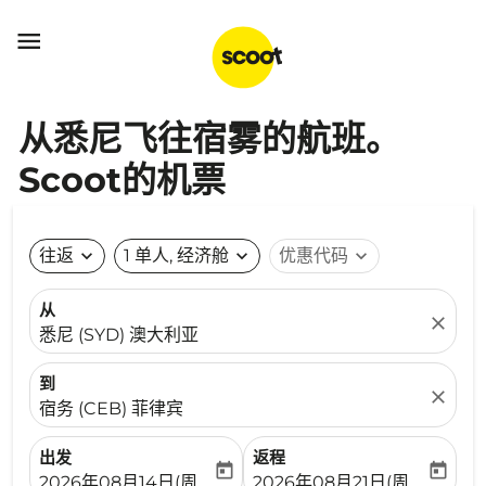

从悉尼飞往宿雾的航班。
Scoot的机票
往返
expand_more
1 单人, 经济舱
expand_more
优惠代码
expand_more
从
close
悉尼 (SYD) 澳大利亚
到
close
宿务 (CEB) 菲律宾
出发
返程
today
today
fc-booking-departure-date-aria-label
fc-booking-return-date-ari
2026年08月14日(周五)
2026年08月21日(周五)