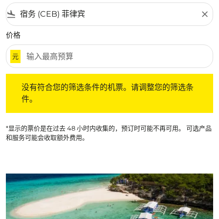
flight_land
close
价格
元
没有符合您的筛选条件的机票。请调整您的筛选条件。
没有符合您的筛选条件的机票。请调整您的筛选条
件。
*显示的票价是在过去 48 小时内收集的，预订时可能不再可用。 可选产品
和服务可能会收取额外费用。