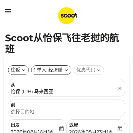

Scoot从怡保飞往老挝的航
班
往返
expand_more
1 单人, 经济舱
expand_more
优惠代码
expand_more
从
close
怡保 (IPH) 马来西亚
到
选择目的地
出发
返程
today
today
fc-booking-departure-date-aria-label
fc-booking-return-date-ari
2026年08月16日(周日)
2026年08月23日(周日)