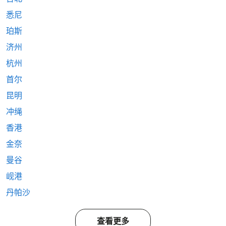
悉尼
珀斯
济州
杭州
首尔
昆明
冲绳
香港
金奈
曼谷
岘港
丹帕沙
查看更多