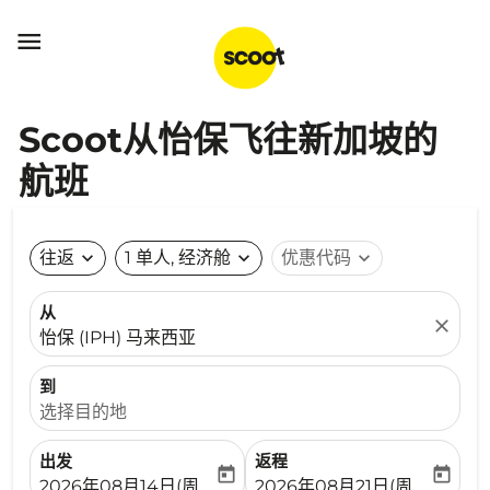

Scoot从怡保飞往新加坡的
航班
往返
expand_more
1 单人, 经济舱
expand_more
优惠代码
expand_more
从
close
怡保 (IPH) 马来西亚
到
选择目的地
出发
返程
today
today
fc-booking-departure-date-aria-label
fc-booking-return-date-ari
2026年08月14日(周五)
2026年08月21日(周五)