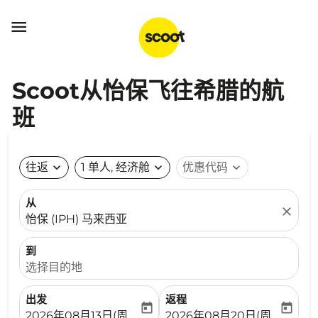

Scoot从怡保飞往希腊的航
班
往返
expand_more
1 单人, 经济舱
expand_more
优惠代码
expand_more
从
close
怡保 (IPH) 马来西亚
到
选择目的地
出发
返程
today
today
fc-booking-departure-date-aria-label
fc-booking-return-date-ari
2026年08月13日(周四)
2026年08月20日(周四)