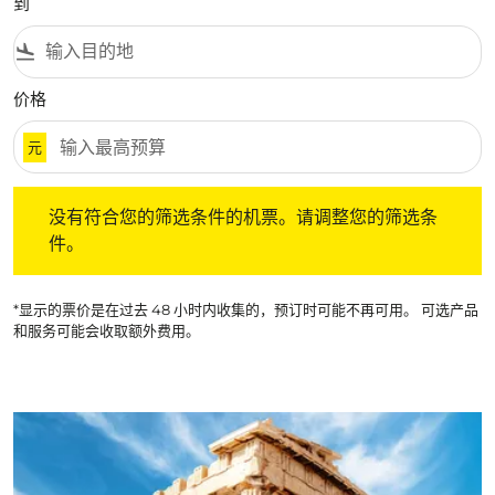
到
flight_land
价格
元
没有符合您的筛选条件的机票。请调整您的筛选条件。
没有符合您的筛选条件的机票。请调整您的筛选条
件。
*显示的票价是在过去 48 小时内收集的，预订时可能不再可用。 可选产品
和服务可能会收取额外费用。