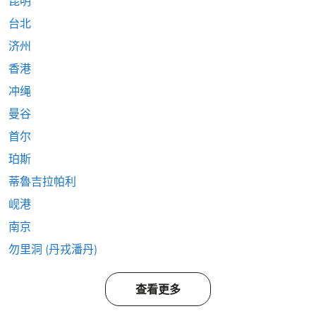
昆明
台北
济州
香港
冲绳
曼谷
首尔
珀斯
蒂魯吉拉帕利
岘港
南京
勿里洞 (丹戎潘丹)
查看更多