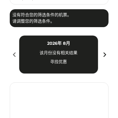
没有符合您的筛选条件的机票。
请调整您的筛选条件。
2026年 8月
chevron_left
chevron_right
该月份没有相关结果
寻找优惠
Displaying fares for 八月-2026
IPH–CEB: cmp-view-offers-disclaimer. 寻找优惠
IPH–CEB: cmp-view-offers-disclaimer. 寻找优惠
IPH–CEB: cmp-view-offers-disclaimer. 寻找
IPH–CEB: cmp-view-offers-disclaimer
IPH–CEB: cmp-view-offers-discla
IPH–CEB: cmp-view-offers-di
IPH–CEB: cmp-view-offers
IPH–CEB: cmp-view-of
IPH–CEB: cmp-vie
IPH–CEB: cmp
IPH–CEB:
IPH–C
I