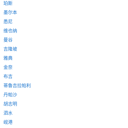
珀斯
墨尔本
悉尼
维也纳
曼谷
吉隆坡
雅典
金奈
布吉
蒂魯吉拉帕利
丹帕沙
胡志明
泗水
岘港