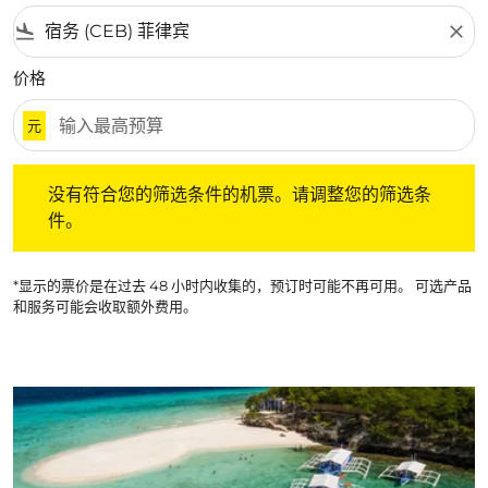
flight_land
close
价格
元
没有符合您的筛选条件的机票。请调整您的筛选条件。
没有符合您的筛选条件的机票。请调整您的筛选条
件。
*显示的票价是在过去 48 小时内收集的，预订时可能不再可用。 可选产品
和服务可能会收取额外费用。