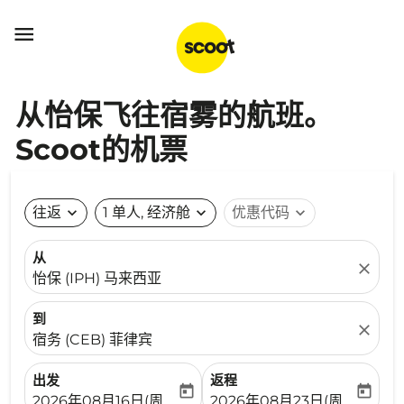

从怡保飞往宿雾的航班。
Scoot的机票
往返
expand_more
1 单人, 经济舱
expand_more
优惠代码
expand_more
从
close
怡保 (IPH) 马来西亚
到
close
宿务 (CEB) 菲律宾
出发
返程
today
today
fc-booking-departure-date-aria-label
fc-booking-return-date-ari
2026年08月16日(周日)
2026年08月23日(周日)