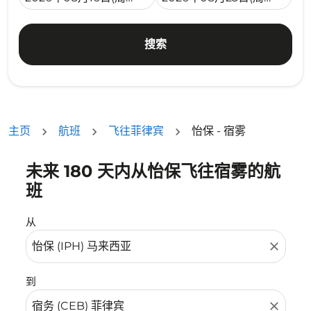
搜索
主页
航班
飞往菲律宾
怡保 - 宿雾
未来 180 天内从怡保飞往宿雾的航
没有符合您的筛选条件的机票。请调整您的筛选条件。
班
从
close
到
close