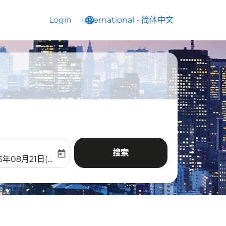
Login
International
language
keyboard_arrow_down
-
简体中文
搜索
today
aria-label
ooking-return-date-aria-label
6年08月21日(周五)