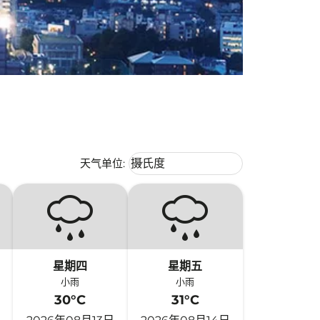
Weather unit option 摄氏度 Selecte
天气单位
:
摄氏度
keyboard_arrow_down
星期四
星期五
小雨
小雨
30°C
31°C