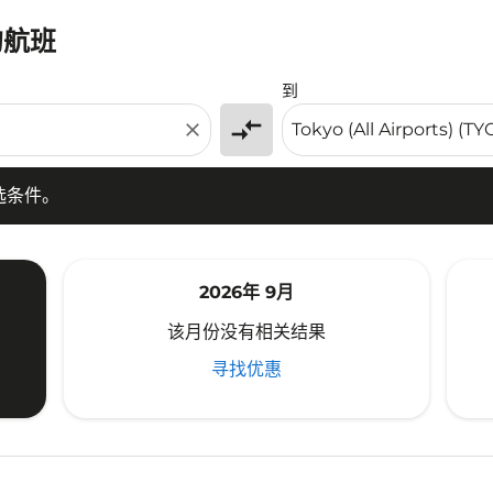
的航班
条件。
到
compare_arrows
close
选条件。
2026年 9月
该月份没有相关结果
寻找优惠