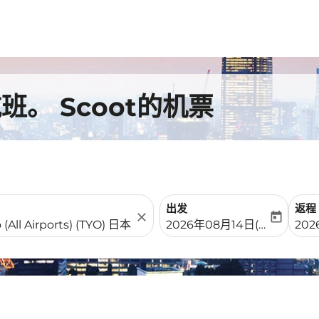
。 Scoot的机票
出发
返程
close
today
fc-booking-departure-date-
fc-b
2026年08月14日(周五)
202