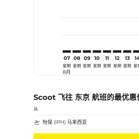
Displaying fares for 八月-2026
IPH–TYO: cmp-view-offers-disc
IPH–TYO: cmp-view-offers-
IPH–TYO: cmp-view-off
IPH–TYO: cmp-view
IPH–TYO: cmp-
IPH–TYO: 
IPH–TY
IP
07
08
09
10
11
12
13
1
星期
星期
星期
星期
星期
星期
星期
星
8月
Scoot 飞往 东京 航班的最优
从
flight_takeoff
没有符合您的筛选条件的机票。请调整您的筛选