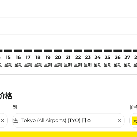
laimer. 寻找优惠
disclaimer. 寻找优惠
ers-disclaimer. 寻找优惠
-offers-disclaimer. 寻找优惠
view-offers-disclaimer. 寻找优惠
cmp-view-offers-disclaimer. 寻找优惠
O: cmp-view-offers-disclaimer. 寻找优惠
H–TYO: cmp-view-offers-disclaimer. 寻找优惠
IPH–TYO: cmp-view-offers-disclaimer. 寻找优惠
IPH–TYO: cmp-view-offers-disclaimer. 寻找优惠
IPH–TYO: cmp-view-offers-disclaimer. 寻找优惠
IPH–TYO: cmp-view-offers-disclaimer. 寻找
IPH–TYO: cmp-view-offers-disclaimer.
IPH–TYO: cmp-view-offers-disclai
IPH–TYO: cmp-view-offers-dis
IPH–TYO: cmp-view-offers
IPH–TYO: cmp-view-of
IPH–TYO: cmp-vie
IPH–TYO: cmp-
IPH–TYO: 
IPH–T
I
4
15
16
17
18
19
20
21
22
23
24
25
26
27
期
星期
星期
星期
星期
星期
星期
星期
星期
星期
星期
星期
星期
星期
惠价格
到
价
close
flight_land
close
条件。