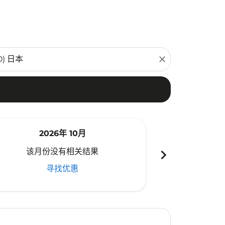
close
2026年 10月
20
chevron_right
该月份没有相关结果
该月份
寻找优惠