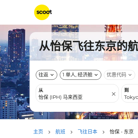
从怡保飞往东京的航班
往返
expand_more
1 单人, 经济舱
expand_more
优惠代码
expand_more
从
到
close
主页
航班
飞往日本
怡保 - 东京