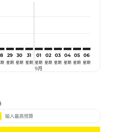
优惠
 寻找优惠
mer. 寻找优惠
claimer. 寻找优惠
-disclaimer. 寻找优惠
fers-disclaimer. 寻找优惠
w-offers-disclaimer. 寻找优惠
view-offers-disclaimer. 寻找优惠
cmp-view-offers-disclaimer. 寻找优惠
YO: cmp-view-offers-disclaimer. 寻找优惠
PH–TYO: cmp-view-offers-disclaimer. 寻找优惠
IPH–TYO: cmp-view-offers-disclaimer. 寻找优惠
IPH–TYO: cmp-view-offers-disclaimer. 寻找优惠
IPH–TYO: cmp-view-offers-disclaimer. 寻找优惠
IPH–TYO: cmp-view-offers-disclaimer. 寻找
IPH–TYO: cmp-view-offers-disclaimer
IPH–TYO: cmp-view-offers-discla
IPH–TYO: cmp-view-offers-di
IPH–TYO: cmp-view-offer
IPH–TYO: cmp-view-o
28
29
30
31
01
02
03
04
05
06
星期
星期
星期
星期
星期
星期
星期
星期
星期
星期
9月
格
元