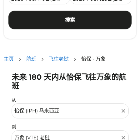
搜索
主页
航班
飞往老挝
怡保 - 万象
未来 180 天内从怡保飞往万象的航
没有符合您的筛选条件的机票。请调整您的筛选条件。
班
从
close
到
close