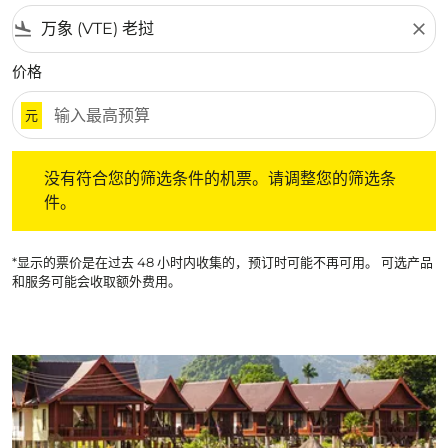
flight_land
close
价格
元
没有符合您的筛选条件的机票。请调整您的筛选条件。
没有符合您的筛选条件的机票。请调整您的筛选条
件。
*显示的票价是在过去 48 小时内收集的，预订时可能不再可用。 可选产品
和服务可能会收取额外费用。