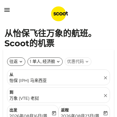

从怡保飞往万象的航班。
Scoot的机票
往返
expand_more
1 单人, 经济舱
expand_more
优惠代码
expand_more
从
close
怡保 (IPH) 马来西亚
到
close
万象 (VTE) 老挝
出发
返程
today
today
fc-booking-departure-date-aria-label
fc-booking-return-date-ari
2026年08月16日(周日)
2026年08月23日(周日)