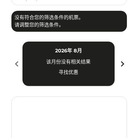
没有符合您的筛选条件的机票。
请调整您的筛选条件。
2026年 8月
chevron_left
chevron_right
该月份没有相关结果
寻找优惠
Displaying fares for 八月-2026
IPH–VTE: cmp-view-offers-disclaimer. 寻找优惠
IPH–VTE: cmp-view-offers-disclaimer. 寻找优惠
IPH–VTE: cmp-view-offers-disclaimer. 寻找
IPH–VTE: cmp-view-offers-disclaimer
IPH–VTE: cmp-view-offers-discla
IPH–VTE: cmp-view-offers-di
IPH–VTE: cmp-view-offers
IPH–VTE: cmp-view-of
IPH–VTE: cmp-vie
IPH–VTE: cmp
IPH–VTE:
IPH–V
I