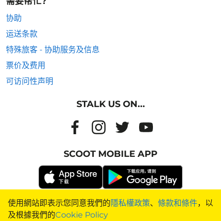
需要帮忙?
协助
运送条款
特殊旅客 - 协助服务及信息
票价及费用
可访问性声明
STALK US ON...
SCOOT MOBILE APP
使用網站即表示您同意我們的
隱私權政策
、
條款和條件
，以
飞往国家
|
飞往城市
|
城市到城市的航班
|
城市到国家的航班
|
及根據我們的
Cookie Policy