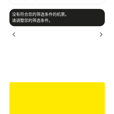
没有符合您的筛选条件的机票。
请调整您的筛选条件。
chevron_left
chevron_right