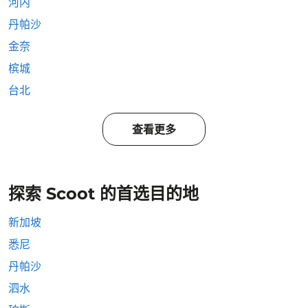
河内
丹帕沙
金奈
槟城
台北
查看更多
探索 Scoot 的首选目的地
新加坡
悉尼
丹帕沙
泗水