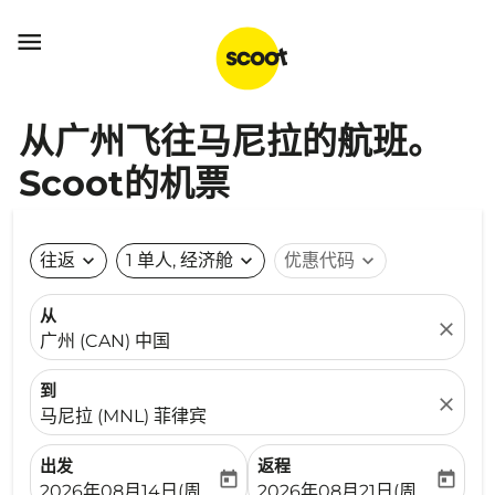

从广州飞往马尼拉的航班。
Scoot的机票
往返
expand_more
1 单人, 经济舱
expand_more
优惠代码
expand_more
从
close
广州 (CAN) 中国
到
close
马尼拉 (MNL) 菲律宾
出发
返程
today
today
fc-booking-departure-date-aria-label
fc-booking-return-date-ari
2026年08月14日(周五)
2026年08月21日(周五)