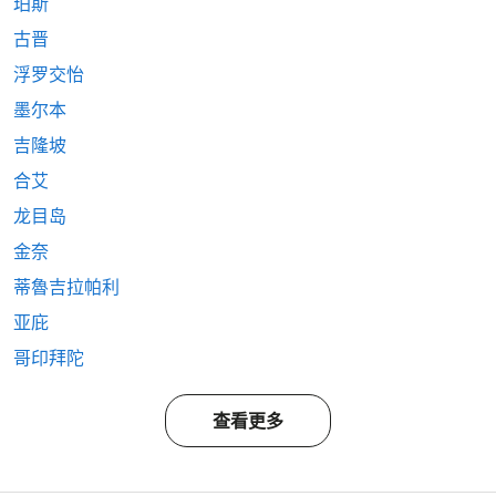
珀斯
古晋
浮罗交怡
墨尔本
吉隆坡
合艾
龙目岛
金奈
蒂魯吉拉帕利
亚庇
哥印拜陀
查看更多