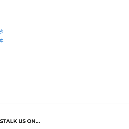
沙
本
STALK US ON...