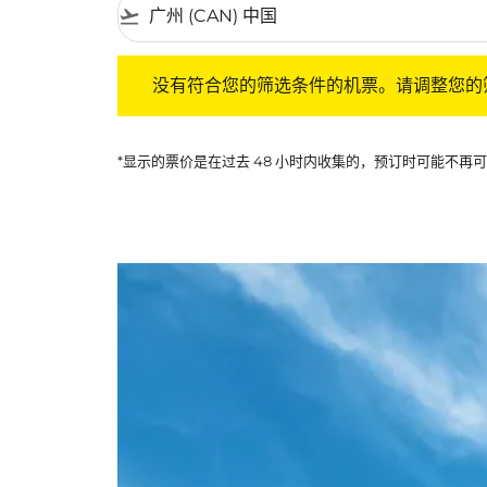
flight_takeoff
没有符合您的筛选条件的机票。请调整您的筛选
没有符合您的筛选条件的机票。请调整您的
*显示的票价是在过去 48 小时内收集的，预订时可能不再