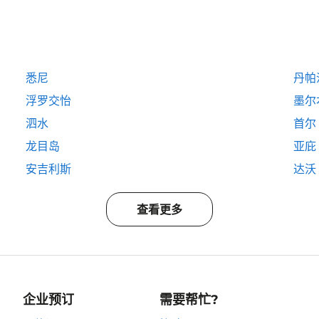
悉尼
丹帕
浮罗交怡
墨尔
泗水
首尔
龙目岛
亚庇
安吉利斯
达沃
查看更多
企业预订
需要帮忙?