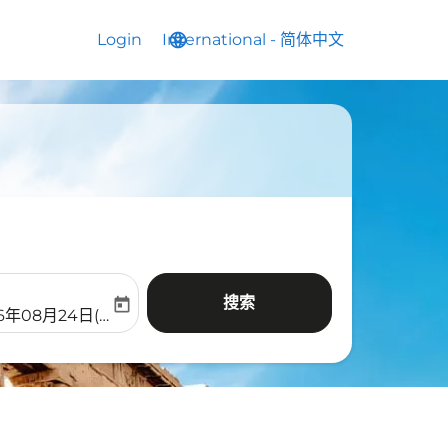
Login
International
language
keyboard_arrow_down
-
简体中文
搜索
today
aria-label
ooking-return-date-aria-label
26年08月24日(周一)