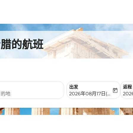
希腊的航班
出发
返程
today
fc-booking-departure-date-
fc-b
2026年08月17日(周一)
20