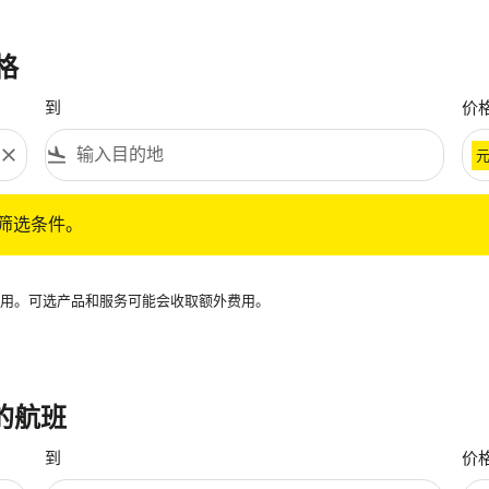
格
到
价
close
flight_land
条件。
筛选条件。
再可用。可选产品和服务可能会收取额外费用。
 的航班
到
价