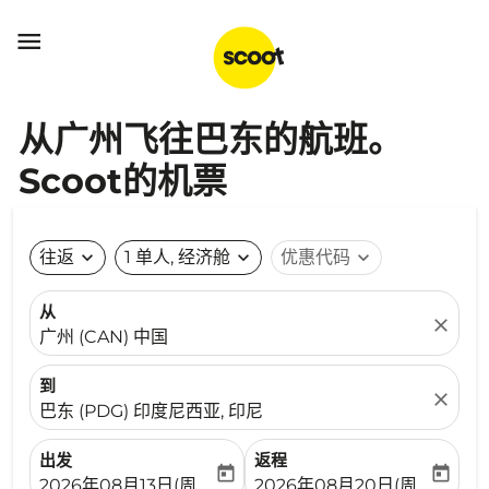

从广州飞往巴东的航班。
Scoot的机票
往返
expand_more
1 单人, 经济舱
expand_more
优惠代码
expand_more
从
close
广州 (CAN) 中国
到
close
巴东 (PDG) 印度尼西亚, 印尼
出发
返程
today
today
fc-booking-departure-date-aria-label
fc-booking-return-date-ari
2026年08月13日(周四)
2026年08月20日(周四)