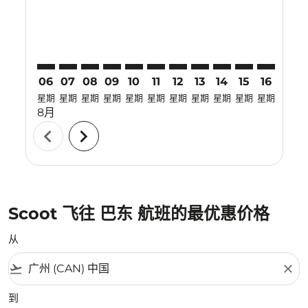
06
07
08
09
10
11
12
13
14
15
16
17
星期
星期
星期
星期
星期
星期
星期
星期
星期
星期
星期
星期
8月
chevron_left
chevron_right
Scoot 飞往 巴东 航班的最优惠价格
从
flight_takeoff
close
到