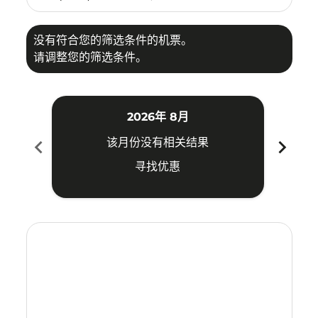
没有符合您的筛选条件的机票。
请调整您的筛选条件。
2026年 8月
chevron_left
chevron_right
该月份没有相关结果
寻找优惠
Displaying fares for 八月-2026
CAN–PDG: cmp-view-offers-disclaimer. 寻找优惠
CAN–PDG: cmp-view-offers-disclaimer. 寻找优惠
CAN–PDG: cmp-view-offers-disclaimer. 寻
CAN–PDG: cmp-view-offers-disclaime
CAN–PDG: cmp-view-offers-discl
CAN–PDG: cmp-view-offers-di
CAN–PDG: cmp-view-offer
CAN–PDG: cmp-view-o
CAN–PDG: cmp-vie
CAN–PDG: cmp
CAN–PDG:
CAN–P
C