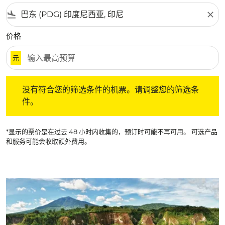
flight_land
close
价格
元
没有符合您的筛选条件的机票。请调整您的筛选条件。
没有符合您的筛选条件的机票。请调整您的筛选条
件。
*显示的票价是在过去 48 小时内收集的，预订时可能不再可用。 可选产品
和服务可能会收取额外费用。