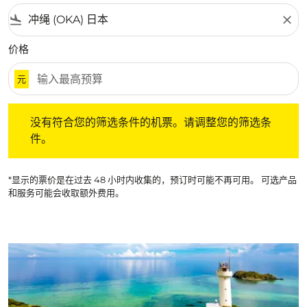
flight_land
close
价格
元
没有符合您的筛选条件的机票。请调整您的筛选条件。
没有符合您的筛选条件的机票。请调整您的筛选条
件。
*显示的票价是在过去 48 小时内收集的，预订时可能不再可用。 可选产品
和服务可能会收取额外费用。