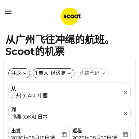

从广州飞往冲绳的航班。
Scoot的机票
往返
expand_more
1 单人, 经济舱
expand_more
优惠代码
expand_more
从
close
广州 (CAN) 中国
到
close
冲绳 (OKA) 日本
出发
返程
today
today
fc-booking-departure-date-aria-label
fc-booking-return-date-ari
2026年08月15日(周六)
2026年08月22日(周六)