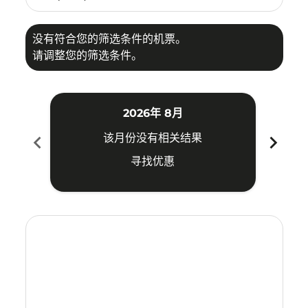
没有符合您的筛选条件的机票。
请调整您的筛选条件。
2026年 8月
chevron_left
chevron_right
该月份没有相关结果
寻找优惠
Displaying fares for 八月-2026
CAN–OKA: cmp-view-offers-disclaimer. 寻找优惠
CAN–OKA: cmp-view-offers-disclaimer. 寻找优惠
CAN–OKA: cmp-view-offers-disclaimer. 寻
CAN–OKA: cmp-view-offers-disclaime
CAN–OKA: cmp-view-offers-discl
CAN–OKA: cmp-view-offers-di
CAN–OKA: cmp-view-offer
CAN–OKA: cmp-view-o
CAN–OKA: cmp-vie
CAN–OKA: cmp
CAN–OKA:
CAN–O
C