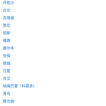
丹帕沙
台北
吉隆坡
悉尼
珀斯
雅典
墨尔本
怡保
槟城
日惹
合艾
纳闽巴霍（科莫多)
青岛
维也纳