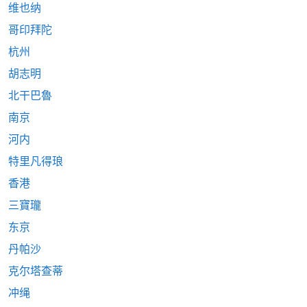
维也纳
哥印拜陀
杭州
胡志明
北干巴魯
南京
河内
特里凡得琅
香港
三寶瓏
东京
丹帕沙
克尔塔查蒂
冲绳