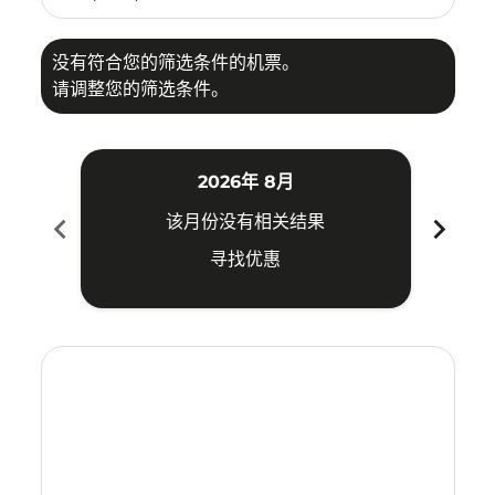
没有符合您的筛选条件的机票。
请调整您的筛选条件。
2026年 8月
chevron_left
chevron_right
该月份没有相关结果
寻找优惠
Displaying fares for 八月-2026
CAN–KUA: cmp-view-offers-disclaimer. 寻找优惠
CAN–KUA: cmp-view-offers-disclaimer. 寻找优惠
CAN–KUA: cmp-view-offers-disclaimer. 寻
CAN–KUA: cmp-view-offers-disclaime
CAN–KUA: cmp-view-offers-discl
CAN–KUA: cmp-view-offers-di
CAN–KUA: cmp-view-offer
CAN–KUA: cmp-view-o
CAN–KUA: cmp-vie
CAN–KUA: cmp
CAN–KUA:
CAN–K
C