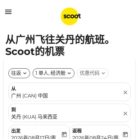

从广州飞往关丹的航班。
Scoot的机票
往返
expand_more
1 单人, 经济舱
expand_more
优惠代码
expand_more
从
close
广州 (CAN) 中国
到
close
关丹 (KUA) 马来西亚
出发
返程
today
today
fc-booking-departure-date-aria-label
fc-booking-return-date-ari
2026年08月17日(周一)
2026年08月24日(周一)