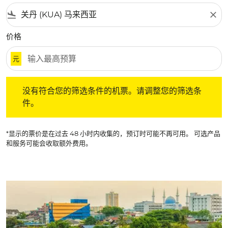
flight_land
close
价格
元
没有符合您的筛选条件的机票。请调整您的筛选条件。
没有符合您的筛选条件的机票。请调整您的筛选条
件。
*显示的票价是在过去 48 小时内收集的，预订时可能不再可用。 可选产品
和服务可能会收取额外费用。