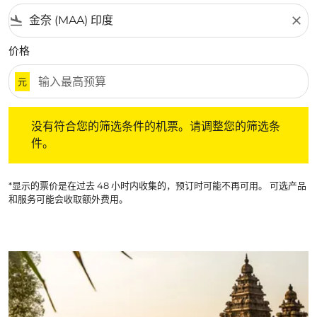
flight_land
close
价格
元
没有符合您的筛选条件的机票。请调整您的筛选条件。
没有符合您的筛选条件的机票。请调整您的筛选条
件。
*显示的票价是在过去 48 小时内收集的，预订时可能不再可用。 可选产品
和服务可能会收取额外费用。