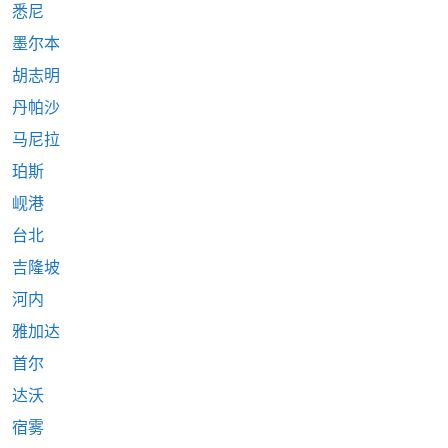
悉尼
墨尔本
胡志明
丹帕沙
马尼拉
珀斯
岘港
台北
吉隆坡
河内
雅加达
首尔
达沃
宿雾