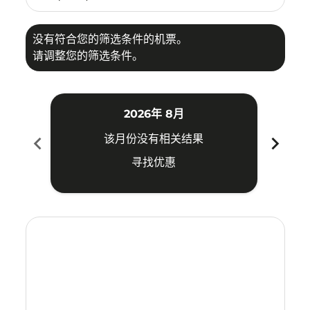
没有符合您的筛选条件的机票。
请调整您的筛选条件。
2026年 8月
chevron_left
chevron_right
该月份没有相关结果
寻找优惠
Displaying fares for 八月-2026
HKT–MAA: cmp-view-offers-disclaimer. 寻找优惠
HKT–MAA: cmp-view-offers-disclaimer. 寻找优惠
HKT–MAA: cmp-view-offers-disclaimer. 寻
HKT–MAA: cmp-view-offers-disclaime
HKT–MAA: cmp-view-offers-discl
HKT–MAA: cmp-view-offers-di
HKT–MAA: cmp-view-offer
HKT–MAA: cmp-view-o
HKT–MAA: cmp-vie
HKT–MAA: cmp
HKT–MAA:
HKT–M
H