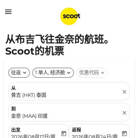

从布吉飞往金奈的航班。
Scoot的机票
往返
expand_more
1 单人, 经济舱
expand_more
优惠代码
expand_more
从
close
普吉 (HKT) 泰国
到
close
金奈 (MAA) 印度
出发
返程
today
today
fc-booking-departure-date-aria-label
fc-booking-return-date-ari
2026年08月17日(周一)
2026年08月24日(周一)