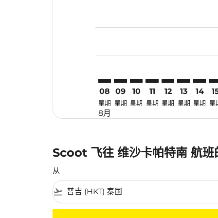
Displaying fares for 八月-2026
HKT–VTZ: cmp-view-offers-disc
HKT–VTZ: cmp-view-offers-
HKT–VTZ: cmp-view-off
HKT–VTZ: cmp-view
HKT–VTZ: cmp-
HKT–VTZ: 
HKT–VT
HK
08
09
10
11
12
13
14
1
星期
星期
星期
星期
星期
星期
星期
星
8月
Scoot 飞往 维沙卡帕特南 航
从
flight_takeoff
没有符合您的筛选条件的机票。请调整您的筛选