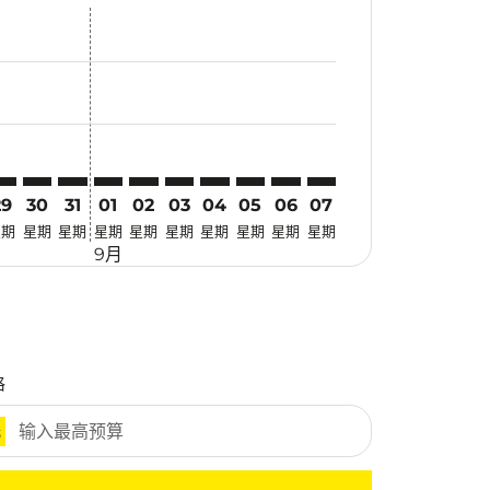
优惠
. 寻找优惠
mer. 寻找优惠
claimer. 寻找优惠
-disclaimer. 寻找优惠
fers-disclaimer. 寻找优惠
w-offers-disclaimer. 寻找优惠
-view-offers-disclaimer. 寻找优惠
cmp-view-offers-disclaimer. 寻找优惠
TZ: cmp-view-offers-disclaimer. 寻找优惠
KT–VTZ: cmp-view-offers-disclaimer. 寻找优惠
HKT–VTZ: cmp-view-offers-disclaimer. 寻找优惠
HKT–VTZ: cmp-view-offers-disclaimer. 寻找优惠
HKT–VTZ: cmp-view-offers-disclaimer. 寻找优惠
HKT–VTZ: cmp-view-offers-disclaimer. 寻
HKT–VTZ: cmp-view-offers-disclaimer
HKT–VTZ: cmp-view-offers-discla
HKT–VTZ: cmp-view-offers-di
HKT–VTZ: cmp-view-offer
HKT–VTZ: cmp-view-o
29
30
31
01
02
03
04
05
06
07
星期
星期
星期
星期
星期
星期
星期
星期
星期
星期
9月
格
元