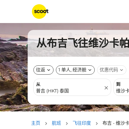
从布吉飞往维沙卡帕特
往返
expand_more
1 单人, 经济舱
expand_more
优惠代码
expand_more
从
到
close
主页
航班
飞往印度
布吉 - 维沙