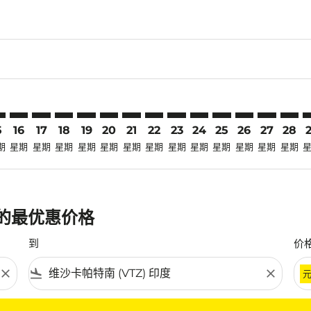
laimer. 寻找优惠
disclaimer. 寻找优惠
ers-disclaimer. 寻找优惠
-offers-disclaimer. 寻找优惠
view-offers-disclaimer. 寻找优惠
cmp-view-offers-disclaimer. 寻找优惠
Z: cmp-view-offers-disclaimer. 寻找优惠
T–VTZ: cmp-view-offers-disclaimer. 寻找优惠
HKT–VTZ: cmp-view-offers-disclaimer. 寻找优惠
HKT–VTZ: cmp-view-offers-disclaimer. 寻找优惠
HKT–VTZ: cmp-view-offers-disclaimer. 寻找优惠
HKT–VTZ: cmp-view-offers-disclaimer. 寻找
HKT–VTZ: cmp-view-offers-disclaimer
HKT–VTZ: cmp-view-offers-disclai
HKT–VTZ: cmp-view-offers-dis
HKT–VTZ: cmp-view-offers
HKT–VTZ: cmp-view-of
HKT–VTZ: cmp-vie
HKT–VTZ: cmp
HKT–VTZ: 
HKT–V
H
5
16
17
18
19
20
21
22
23
24
25
26
27
28
期
星期
星期
星期
星期
星期
星期
星期
星期
星期
星期
星期
星期
星期
班的最优惠价格
到
价
close
flight_land
close
条件。