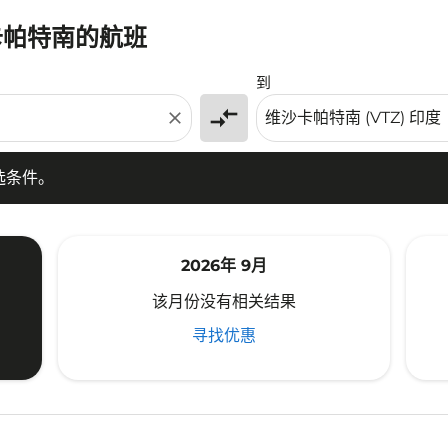
卡帕特南的航班
条件。
到
compare_arrows
close
选条件。
2026年 9月
该月份没有相关结果
寻找优惠