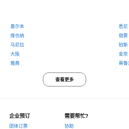
墨尔本
悉尼
维也纳
宿雾
马尼拉
珀斯
大阪
金奈
雅典
蒂魯
查看更多
企业预订
需要帮忙?
团体订票
协助