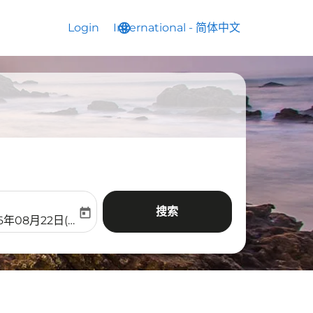
Login
International
language
keyboard_arrow_down
-
简体中文
搜索
today
aria-label
ooking-return-date-aria-label
6年08月22日(周六)