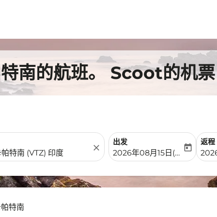
南的航班。 Scoot的机票
出发
返程
close
today
fc-booking-departure-date-
fc-b
2026年08月15日(周六)
202
卡帕特南