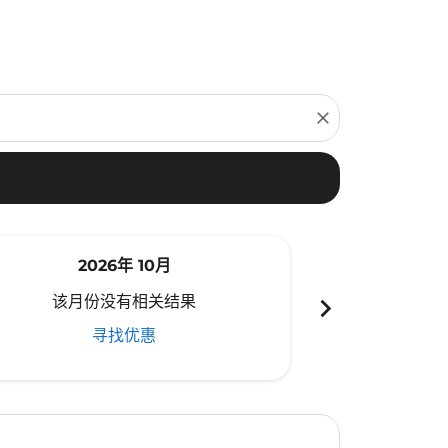
close
2026年 10月
20
chevron_right
该月份没有相关结果
该月份
寻找优惠