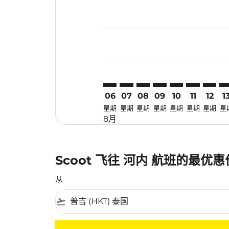
Displaying fares for 八月-2026
HKT–HAN: cmp-view-offers-dis
HKT–HAN: cmp-view-offers
HKT–HAN: cmp-view-off
HKT–HAN: cmp-view
HKT–HAN: cmp-
HKT–HAN: 
HKT–HA
HK
06
07
08
09
10
11
12
1
星期
星期
星期
星期
星期
星期
星期
星
8月
Scoot 飞往 河内 航班的最优
从
flight_takeoff
没有符合您的筛选条件的机票。请调整您的筛选