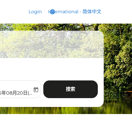
Login
International
language
keyboard_arrow_down
-
简体中文
搜索
today
aria-label
ooking-return-date-aria-label
26年08月20日(周四)