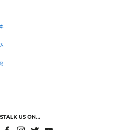
本
达
岛
STALK US ON...