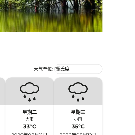
Weather unit option 摄氏度 Selecte
天气单位
:
摄氏度
keyboard_arrow_down
星期二
星期三
大雨
小雨
33°C
35°C