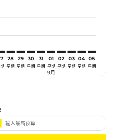
优惠
. 寻找优惠
imer. 寻找优惠
sclaimer. 寻找优惠
-disclaimer. 寻找优惠
fers-disclaimer. 寻找优惠
w-offers-disclaimer. 寻找优惠
-view-offers-disclaimer. 寻找优惠
cmp-view-offers-disclaimer. 寻找优惠
AN: cmp-view-offers-disclaimer. 寻找优惠
KT–HAN: cmp-view-offers-disclaimer. 寻找优惠
HKT–HAN: cmp-view-offers-disclaimer. 寻找优惠
HKT–HAN: cmp-view-offers-disclaimer. 寻找优惠
HKT–HAN: cmp-view-offers-disclaimer. 寻找优惠
HKT–HAN: cmp-view-offers-disclaimer. 寻
HKT–HAN: cmp-view-offers-disclaime
HKT–HAN: cmp-view-offers-discl
HKT–HAN: cmp-view-offers-di
HKT–HAN: cmp-view-offer
HKT–HAN: cmp-view-o
27
28
29
30
31
01
02
03
04
05
星期
星期
星期
星期
星期
星期
星期
星期
星期
星期
9月
格
元