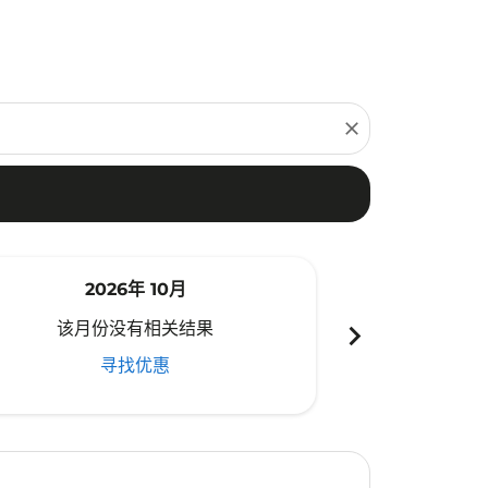
close
2026年 10月
20
chevron_right
该月份没有相关结果
该月份
寻找优惠