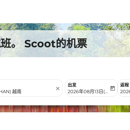
。 Scoot的机票
出发
返程
close
today
fc-booking-departure-date-
fc-b
2026年08月13日(周四)
20