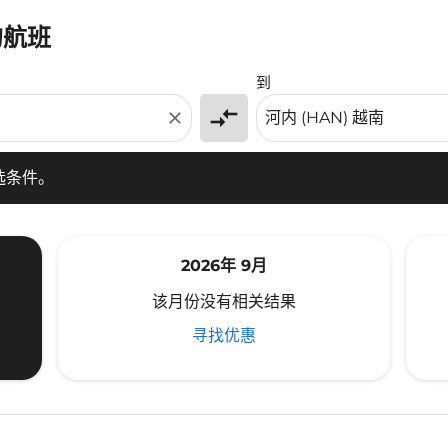
的航班
条件。
到
compare_arrows
close
选条件。
2026年 9月
该月份没有相关结果
寻找优惠