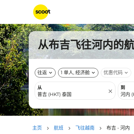
从布吉飞往河内的航班
往返
expand_more
1 单人, 经济舱
expand_more
优惠代码
expand_more
从
到
close
主页
航班
飞往越南
布吉 - 河内