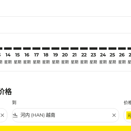
claimer. 寻找优惠
-disclaimer. 寻找优惠
ers-disclaimer. 寻找优惠
-offers-disclaimer. 寻找优惠
view-offers-disclaimer. 寻找优惠
cmp-view-offers-disclaimer. 寻找优惠
N: cmp-view-offers-disclaimer. 寻找优惠
T–HAN: cmp-view-offers-disclaimer. 寻找优惠
HKT–HAN: cmp-view-offers-disclaimer. 寻找优惠
HKT–HAN: cmp-view-offers-disclaimer. 寻找优惠
HKT–HAN: cmp-view-offers-disclaimer. 寻找优惠
HKT–HAN: cmp-view-offers-disclaimer. 寻找
HKT–HAN: cmp-view-offers-disclaimer
HKT–HAN: cmp-view-offers-discla
HKT–HAN: cmp-view-offers-di
HKT–HAN: cmp-view-offers
HKT–HAN: cmp-view-of
HKT–HAN: cmp-vie
HKT–HAN: cmp
HKT–HAN: 
HKT–H
H
3
14
15
16
17
18
19
20
21
22
23
24
25
26
期
星期
星期
星期
星期
星期
星期
星期
星期
星期
星期
星期
星期
星期
惠价格
到
价
close
flight_land
close
条件。