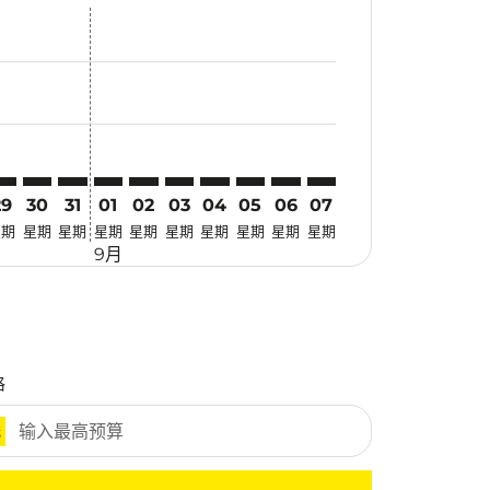
优惠
. 寻找优惠
imer. 寻找优惠
sclaimer. 寻找优惠
-disclaimer. 寻找优惠
fers-disclaimer. 寻找优惠
w-offers-disclaimer. 寻找优惠
-view-offers-disclaimer. 寻找优惠
cmp-view-offers-disclaimer. 寻找优惠
DG: cmp-view-offers-disclaimer. 寻找优惠
KT–PDG: cmp-view-offers-disclaimer. 寻找优惠
HKT–PDG: cmp-view-offers-disclaimer. 寻找优惠
HKT–PDG: cmp-view-offers-disclaimer. 寻找优惠
HKT–PDG: cmp-view-offers-disclaimer. 寻找优惠
HKT–PDG: cmp-view-offers-disclaimer. 寻
HKT–PDG: cmp-view-offers-disclaime
HKT–PDG: cmp-view-offers-discl
HKT–PDG: cmp-view-offers-di
HKT–PDG: cmp-view-offer
HKT–PDG: cmp-view-o
29
30
31
01
02
03
04
05
06
07
星期
星期
星期
星期
星期
星期
星期
星期
星期
星期
9月
格
元