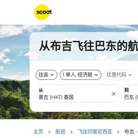
从布吉飞往巴东的航班
往返
expand_more
1 单人, 经济舱
expand_more
优惠代码
expand_more
从
到
close
主页
航班
飞往印度尼西亚
布吉 