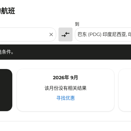
的航班
条件。
到
compare_arrows
close
选条件。
2026年 9月
该月份没有相关结果
寻找优惠