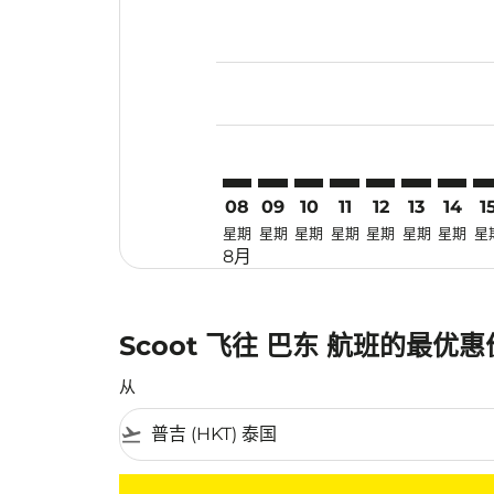
Displaying fares for 八月-2026
HKT–PDG: cmp-view-offers-dis
HKT–PDG: cmp-view-offers
HKT–PDG: cmp-view-off
HKT–PDG: cmp-view
HKT–PDG: cmp-
HKT–PDG: 
HKT–PD
HK
08
09
10
11
12
13
14
1
星期
星期
星期
星期
星期
星期
星期
星
8月
Scoot 飞往 巴东 航班的最优
从
flight_takeoff
没有符合您的筛选条件的机票。请调整您的筛选