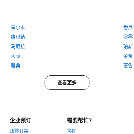
墨尔本
悉尼
维也纳
宿雾
马尼拉
珀斯
大阪
金奈
雅典
蒂魯
查看更多
企业预订
需要帮忙?
团体订票
协助