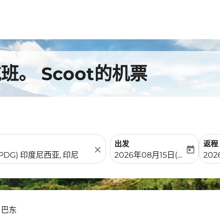
。 Scoot的机票
出发
返程
close
today
fc-booking-departure-date-
fc-b
2026年08月15日(周六)
202
- 巴东