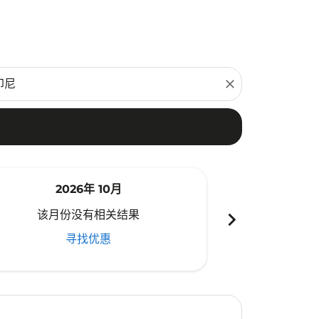
close
2026年 10月
20
chevron_right
该月份没有相关结果
该月份
寻找优惠