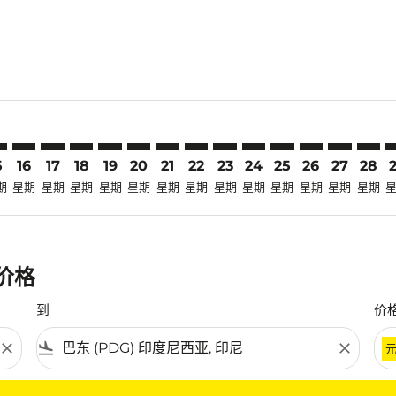
claimer. 寻找优惠
-disclaimer. 寻找优惠
ers-disclaimer. 寻找优惠
-offers-disclaimer. 寻找优惠
view-offers-disclaimer. 寻找优惠
cmp-view-offers-disclaimer. 寻找优惠
G: cmp-view-offers-disclaimer. 寻找优惠
T–PDG: cmp-view-offers-disclaimer. 寻找优惠
HKT–PDG: cmp-view-offers-disclaimer. 寻找优惠
HKT–PDG: cmp-view-offers-disclaimer. 寻找优惠
HKT–PDG: cmp-view-offers-disclaimer. 寻找优惠
HKT–PDG: cmp-view-offers-disclaimer. 寻找
HKT–PDG: cmp-view-offers-disclaimer
HKT–PDG: cmp-view-offers-discla
HKT–PDG: cmp-view-offers-di
HKT–PDG: cmp-view-offers
HKT–PDG: cmp-view-of
HKT–PDG: cmp-vie
HKT–PDG: cmp
HKT–PDG: 
HKT–P
H
5
16
17
18
19
20
21
22
23
24
25
26
27
28
期
星期
星期
星期
星期
星期
星期
星期
星期
星期
星期
星期
星期
星期
惠价格
到
价
close
flight_land
close
条件。