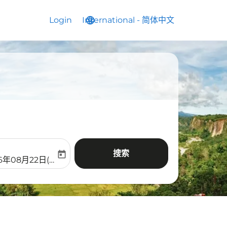
Login
International
language
keyboard_arrow_down
-
简体中文
搜索
today
aria-label
ooking-return-date-aria-label
6年08月22日(周六)