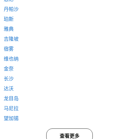
丹帕沙
珀斯
雅典
吉隆坡
宿雾
维也纳
金奈
长沙
达沃
龙目岛
马尼拉
望加锡
查看更多