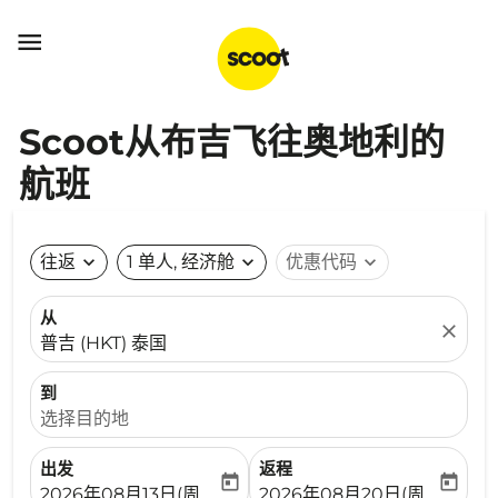

Scoot从布吉飞往奥地利的
航班
往返
expand_more
1 单人, 经济舱
expand_more
优惠代码
expand_more
从
close
普吉 (HKT) 泰国
到
选择目的地
出发
返程
today
today
fc-booking-departure-date-aria-label
fc-booking-return-date-ari
2026年08月13日(周四)
2026年08月20日(周四)