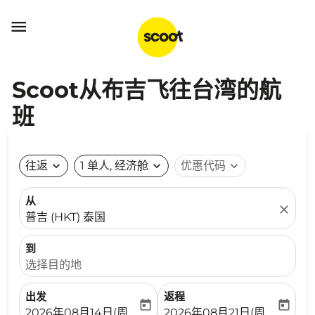

Scoot从布吉飞往台湾的航
班
往返
expand_more
1 单人, 经济舱
expand_more
优惠代码
expand_more
从
close
普吉 (HKT) 泰国
到
选择目的地
出发
返程
today
today
fc-booking-departure-date-aria-label
fc-booking-return-date-ari
2026年08月14日(周五)
2026年08月21日(周五)