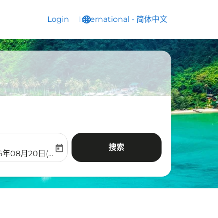
Login
International
language
keyboard_arrow_down
-
简体中文
搜索
today
aria-label
ooking-return-date-aria-label
26年08月20日(周四)