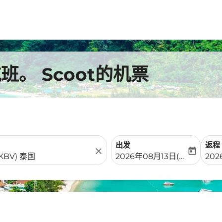
。 Scoot的机票
出发
返程
close
today
fc-booking-departure-date-
fc-b
2026年08月13日(周四)
20