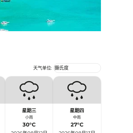
Weather unit option 摄氏度 Selecte
天气单位
:
摄氏度
keyboard_arrow_down
星期三
星期四
小雨
中雨
30°C
27°C