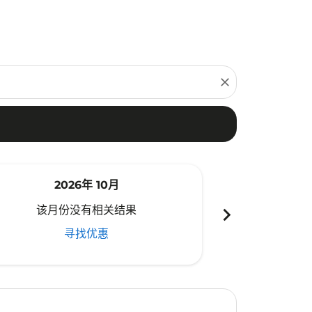
close
2026年 10月
20
chevron_right
该月份没有相关结果
该月份
寻找优惠