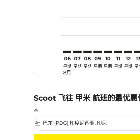
Displaying fares for 八月-2026
PDG–KBV: cmp-view-offers-dis
PDG–KBV: cmp-view-offers
PDG–KBV: cmp-view-off
PDG–KBV: cmp-view
PDG–KBV: cmp-
PDG–KBV: 
PDG–KB
PD
06
07
08
09
10
11
12
1
星期
星期
星期
星期
星期
星期
星期
星
8月
Scoot 飞往 甲米 航班的最优
从
flight_takeoff
没有符合您的筛选条件的机票。请调整您的筛选