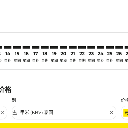
claimer. 寻找优惠
-disclaimer. 寻找优惠
ers-disclaimer. 寻找优惠
-offers-disclaimer. 寻找优惠
view-offers-disclaimer. 寻找优惠
cmp-view-offers-disclaimer. 寻找优惠
V: cmp-view-offers-disclaimer. 寻找优惠
G–KBV: cmp-view-offers-disclaimer. 寻找优惠
PDG–KBV: cmp-view-offers-disclaimer. 寻找优惠
PDG–KBV: cmp-view-offers-disclaimer. 寻找优惠
PDG–KBV: cmp-view-offers-disclaimer. 寻找优惠
PDG–KBV: cmp-view-offers-disclaimer. 寻找
PDG–KBV: cmp-view-offers-disclaimer
PDG–KBV: cmp-view-offers-discla
PDG–KBV: cmp-view-offers-di
PDG–KBV: cmp-view-offers
PDG–KBV: cmp-view-of
PDG–KBV: cmp-vie
PDG–KBV: cmp
PDG–KBV: 
PDG–K
P
3
14
15
16
17
18
19
20
21
22
23
24
25
26
期
星期
星期
星期
星期
星期
星期
星期
星期
星期
星期
星期
星期
星期
惠价格
到
价
close
flight_land
close
条件。