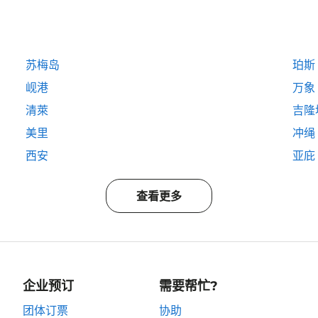
苏梅岛
珀斯
岘港
万象
清萊
吉隆
美里
冲绳
西安
亚庇
查看更多
企业预订
需要帮忙?
团体订票
协助