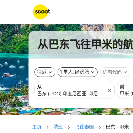
从巴东飞往甲米的航班
往返
expand_more
1 单人, 经济舱
expand_more
优惠代码
expand_more
从
到
close
主页
航班
飞往泰国
巴东 - 甲米