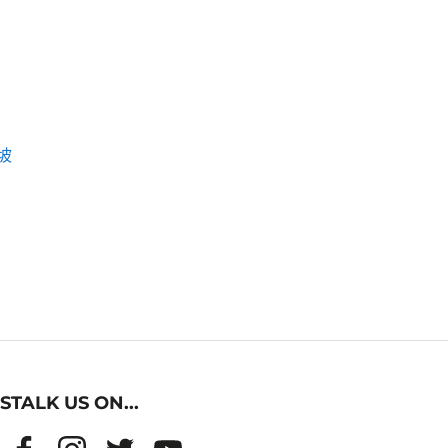
坡
STALK US ON...