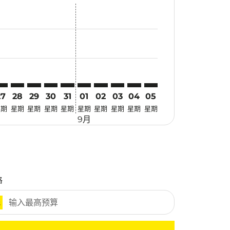
优惠
. 寻找优惠
imer. 寻找优惠
sclaimer. 寻找优惠
-disclaimer. 寻找优惠
fers-disclaimer. 寻找优惠
w-offers-disclaimer. 寻找优惠
-view-offers-disclaimer. 寻找优惠
cmp-view-offers-disclaimer. 寻找优惠
BV: cmp-view-offers-disclaimer. 寻找优惠
DG–KBV: cmp-view-offers-disclaimer. 寻找优惠
PDG–KBV: cmp-view-offers-disclaimer. 寻找优惠
PDG–KBV: cmp-view-offers-disclaimer. 寻找优惠
PDG–KBV: cmp-view-offers-disclaimer. 寻找优惠
PDG–KBV: cmp-view-offers-disclaimer. 寻
PDG–KBV: cmp-view-offers-disclaime
PDG–KBV: cmp-view-offers-discl
PDG–KBV: cmp-view-offers-di
PDG–KBV: cmp-view-offer
PDG–KBV: cmp-view-o
27
28
29
30
31
01
02
03
04
05
星期
星期
星期
星期
星期
星期
星期
星期
星期
星期
9月
格
元