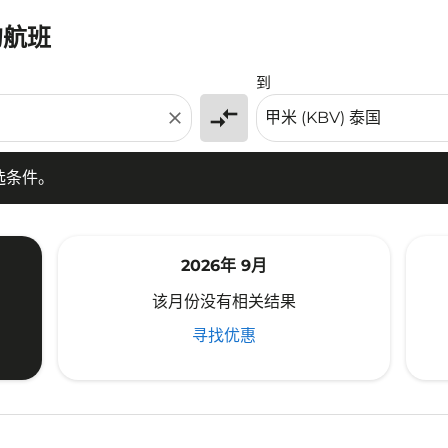
的航班
条件。
到
compare_arrows
close
选条件。
2026年 9月
该月份没有相关结果
寻找优惠