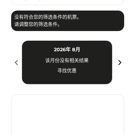
没有符合您的筛选条件的机票。
请调整您的筛选条件。
2026年 8月
chevron_left
chevron_right
该月份没有相关结果
寻找优惠
Displaying fares for 八月-2026
PDG–WUH: cmp-view-offers-disclaimer. 寻找优惠
PDG–WUH: cmp-view-offers-disclaimer. 寻找优惠
PDG–WUH: cmp-view-offers-disclaimer. 
PDG–WUH: cmp-view-offers-disclaim
PDG–WUH: cmp-view-offers-discl
PDG–WUH: cmp-view-offers-d
PDG–WUH: cmp-view-offe
PDG–WUH: cmp-view-o
PDG–WUH: cmp-vi
PDG–WUH: cmp
PDG–WUH:
PDG–
P