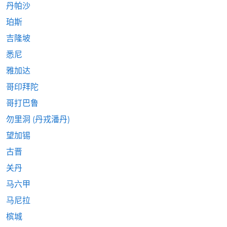
丹帕沙
珀斯
吉隆坡
悉尼
雅加达
哥印拜陀
哥打巴鲁
勿里洞 (丹戎潘丹)
望加锡
古晋
关丹
马六甲
马尼拉
槟城