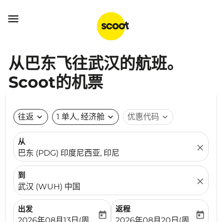

从巴东飞往武汉的航班。
Scoot的机票
往返
expand_more
1 单人, 经济舱
expand_more
优惠代码
expand_more
从
close
巴东 (PDG) 印度尼西亚, 印尼
到
close
武汉 (WUH) 中国
出发
返程
today
today
fc-booking-departure-date-aria-label
fc-booking-return-date-ari
2026年08月13日(周四)
2026年08月20日(周四)