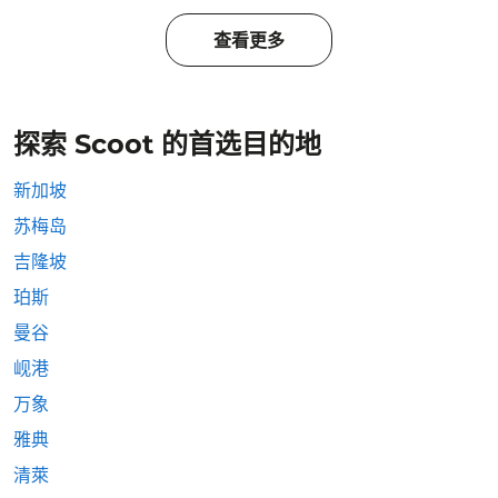
查看更多
探索 Scoot 的首选目的地
新加坡
苏梅岛
吉隆坡
珀斯
曼谷
岘港
万象
雅典
清萊