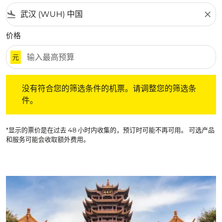
flight_land
close
价格
元
没有符合您的筛选条件的机票。请调整您的筛选条件。
没有符合您的筛选条件的机票。请调整您的筛选条
件。
*显示的票价是在过去 48 小时内收集的，预订时可能不再可用。 可选产品
和服务可能会收取额外费用。