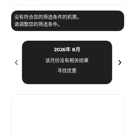
没有符合您的筛选条件的机票。
请调整您的筛选条件。
2026年 8月
chevron_left
chevron_right
该月份没有相关结果
寻找优惠
Displaying fares for 八月-2026
PDG–TSN: cmp-view-offers-disclaimer. 寻找优惠
PDG–TSN: cmp-view-offers-disclaimer. 寻找优惠
PDG–TSN: cmp-view-offers-disclaimer. 寻
PDG–TSN: cmp-view-offers-disclaime
PDG–TSN: cmp-view-offers-discla
PDG–TSN: cmp-view-offers-di
PDG–TSN: cmp-view-offer
PDG–TSN: cmp-view-o
PDG–TSN: cmp-vie
PDG–TSN: cmp
PDG–TSN:
PDG–T
P