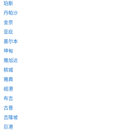
珀斯
丹帕沙
金奈
亚庇
墨尔本
坤甸
雅加达
槟城
雅典
岘港
布吉
古晋
吉隆坡
巨港