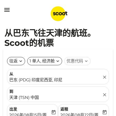

从巴东飞往天津的航班。
Scoot的机票
往返
expand_more
1 单人, 经济舱
expand_more
优惠代码
expand_more
从
close
巴东 (PDG) 印度尼西亚, 印尼
到
close
天津 (TSN) 中国
出发
返程
today
today
fc-booking-departure-date-aria-label
fc-booking-return-date-ari
2026年08月15日(周六)
2026年08月22日(周六)