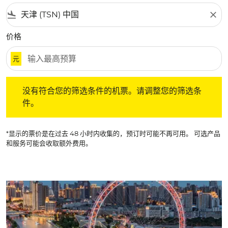
flight_land
close
价格
元
没有符合您的筛选条件的机票。请调整您的筛选条件。
没有符合您的筛选条件的机票。请调整您的筛选条
件。
*显示的票价是在过去 48 小时内收集的，预订时可能不再可用。 可选产品
和服务可能会收取额外费用。