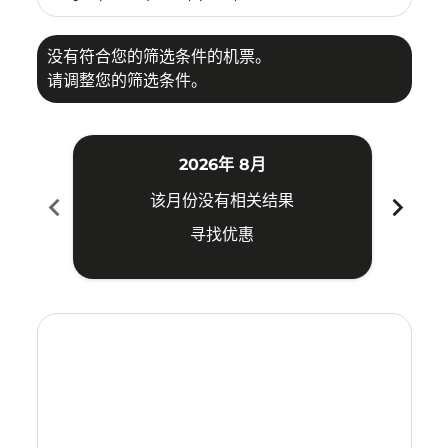
没有符合您的筛选条件的机票。
请调整您的筛选条件。
2026年 8月
chevron_left
chevron_right
该月份没有相关结果
寻找优惠
Displaying fares for 八月-2026
PDG–TYO: cmp-view-offers-disclaimer. 寻找优惠
PDG–TYO: cmp-view-offers-disclaimer. 寻找优惠
PDG–TYO: cmp-view-offers-disclaimer. 寻
PDG–TYO: cmp-view-offers-disclaime
PDG–TYO: cmp-view-offers-discl
PDG–TYO: cmp-view-offers-di
PDG–TYO: cmp-view-offer
PDG–TYO: cmp-view-o
PDG–TYO: cmp-vie
PDG–TYO: cmp
PDG–TYO:
PDG–T
P