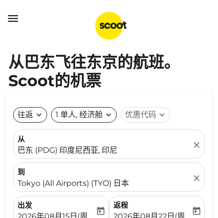

从巴东飞往东京的航班。
Scoot的机票
往返
expand_more
1 单人, 经济舱
expand_more
优惠代码
expand_more
从
close
巴东 (PDG) 印度尼西亚, 印尼
到
close
Tokyo (All Airports) (TYO) 日本
出发
返程
today
today
fc-booking-departure-date-aria-label
fc-booking-return-date-ari
2026年08月15日(周六)
2026年08月22日(周六)