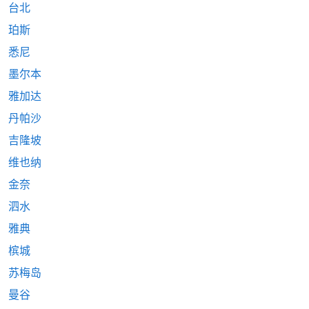
台北
珀斯
悉尼
墨尔本
雅加达
丹帕沙
吉隆坡
维也纳
金奈
泗水
雅典
槟城
苏梅岛
曼谷