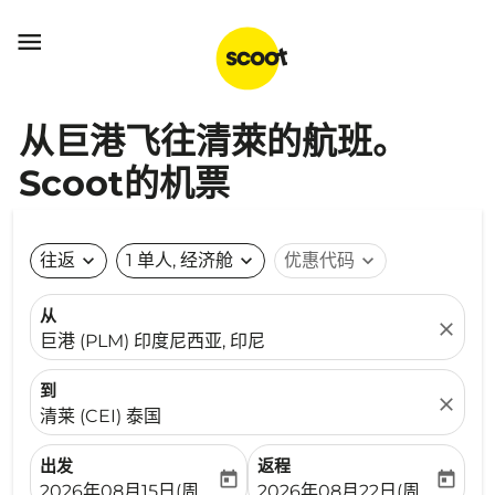

从巨港飞往清萊的航班。
Scoot的机票
往返
expand_more
1 单人, 经济舱
expand_more
优惠代码
expand_more
从
close
巨港 (PLM) 印度尼西亚, 印尼
到
close
清莱 (CEI) 泰国
出发
返程
today
today
fc-booking-departure-date-aria-label
fc-booking-return-date-ari
2026年08月15日(周六)
2026年08月22日(周六)