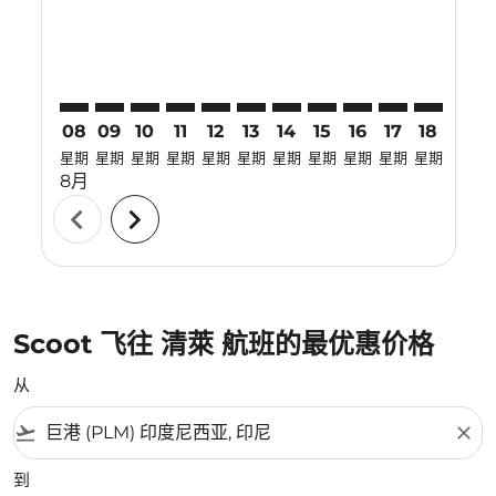
08
09
10
11
12
13
14
15
16
17
18
19
星期
星期
星期
星期
星期
星期
星期
星期
星期
星期
星期
星期
8月
chevron_left
chevron_right
Scoot 飞往 清萊 航班的最优惠价格
从
flight_takeoff
close
到