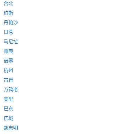
台北
珀斯
丹帕沙
日惹
马尼拉
雅典
宿雾
杭州
古晋
万鸦老
美里
巴东
槟城
胡志明