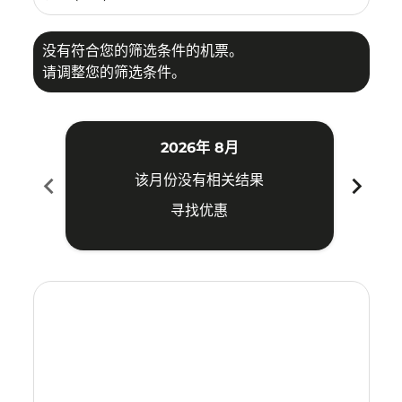
没有符合您的筛选条件的机票。
请调整您的筛选条件。
2026年 8月
chevron_left
chevron_right
该月份没有相关结果
寻找优惠
Displaying fares for 八月-2026
PLM–CEI: cmp-view-offers-disclaimer. 寻找优惠
PLM–CEI: cmp-view-offers-disclaimer. 寻找优惠
PLM–CEI: cmp-view-offers-disclaimer. 寻找
PLM–CEI: cmp-view-offers-disclaimer
PLM–CEI: cmp-view-offers-discla
PLM–CEI: cmp-view-offers-di
PLM–CEI: cmp-view-offers
PLM–CEI: cmp-view-of
PLM–CEI: cmp-vie
PLM–CEI: cmp
PLM–CEI:
PLM–C
P