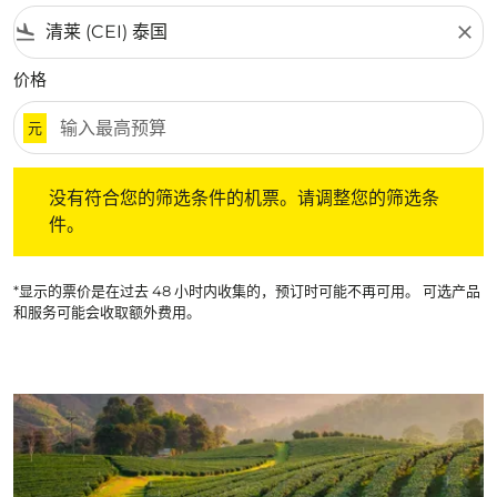
flight_land
close
价格
元
没有符合您的筛选条件的机票。请调整您的筛选条件。
没有符合您的筛选条件的机票。请调整您的筛选条
件。
*显示的票价是在过去 48 小时内收集的，预订时可能不再可用。 可选产品
和服务可能会收取额外费用。