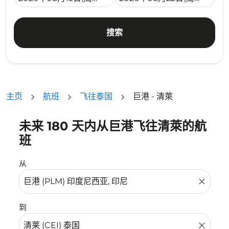
搜索
主页
航班
飞往泰国
巨港 - 清萊
未来 180 天内从巨港飞往清萊的航
没有符合您的筛选条件的机票。请调整您的筛选条件。
班
从
close
到
close