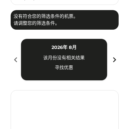
没有符合您的筛选条件的机票。
请调整您的筛选条件。
2026年 8月
chevron_left
chevron_right
该月份没有相关结果
寻找优惠
Displaying fares for 八月-2026
PLM–IPH: cmp-view-offers-disclaimer. 寻找优惠
PLM–IPH: cmp-view-offers-disclaimer. 寻找优惠
PLM–IPH: cmp-view-offers-disclaimer. 寻
PLM–IPH: cmp-view-offers-disclaimer
PLM–IPH: cmp-view-offers-discla
PLM–IPH: cmp-view-offers-di
PLM–IPH: cmp-view-offer
PLM–IPH: cmp-view-of
PLM–IPH: cmp-vie
PLM–IPH: cmp
PLM–IPH:
PLM–I
P