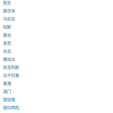
悉尼
墨尔本
马尼拉
珀斯
曼谷
金奈
台北
雅加达
安吉利斯
北干巴魯
香港
澳门
望加锡
哥印拜陀