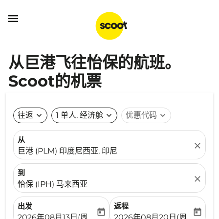

从巨港飞往怡保的航班。
Scoot的机票
往返
expand_more
1 单人, 经济舱
expand_more
优惠代码
expand_more
从
close
巨港 (PLM) 印度尼西亚, 印尼
到
close
怡保 (IPH) 马来西亚
出发
返程
today
today
fc-booking-departure-date-aria-label
fc-booking-return-date-ari
2026年08月13日(周四)
2026年08月20日(周四)