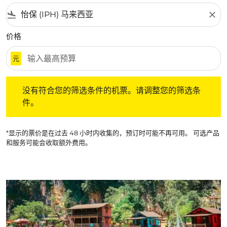
flight_land
close
价格
元
没有符合您的筛选条件的机票。请调整您的筛选条件。
没有符合您的筛选条件的机票。请调整您的筛选条
件。
*显示的票价是在过去 48 小时内收集的，预订时可能不再可用。 可选产品
和服务可能会收取额外费用。