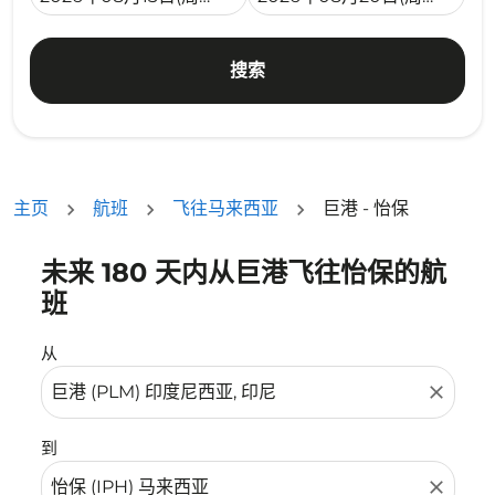
搜索
主页
航班
飞往马来西亚
巨港 - 怡保
未来 180 天内从巨港飞往怡保的航
没有符合您的筛选条件的机票。请调整您的筛选条件。
班
从
close
到
close