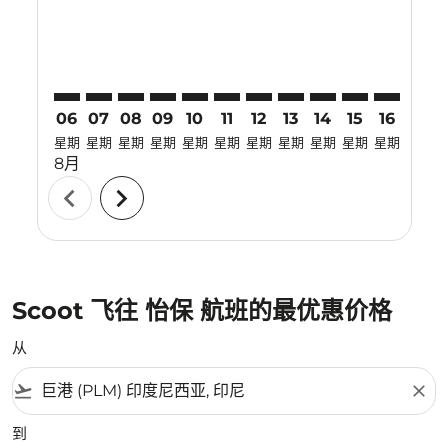
06
07
08
09
10
11
12
13
14
15
16
17
星期
星期
星期
星期
星期
星期
星期
星期
星期
星期
星期
星期
8月
chevron_left
chevron_right
Scoot 飞往 怡保 航班的最优惠价格
从
flight_takeoff
close
到