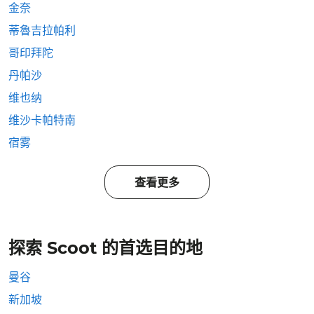
金奈
蒂魯吉拉帕利
哥印拜陀
丹帕沙
维也纳
维沙卡帕特南
宿雾
查看更多
探索 Scoot 的首选目的地
曼谷
新加坡