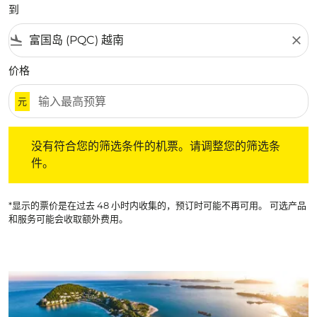
到
flight_land
close
价格
元
没有符合您的筛选条件的机票。请调整您的筛选条件。
没有符合您的筛选条件的机票。请调整您的筛选条
件。
*显示的票价是在过去 48 小时内收集的，预订时可能不再可用。 可选产品
和服务可能会收取额外费用。