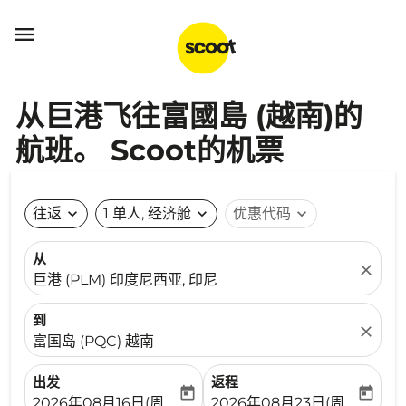

从巨港飞往富國島 (越南)的
航班。 Scoot的机票
往返
expand_more
1 单人, 经济舱
expand_more
优惠代码
expand_more
从
close
巨港 (PLM) 印度尼西亚, 印尼
到
close
富国岛 (PQC) 越南
出发
返程
today
today
fc-booking-departure-date-aria-label
fc-booking-return-date-ari
2026年08月16日(周日)
2026年08月23日(周日)