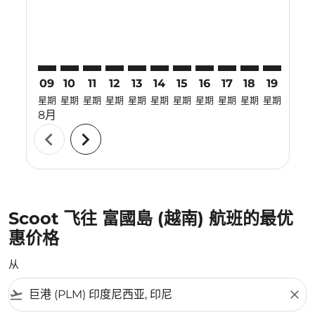
09
10
11
12
13
14
15
16
17
18
19
20
星期
星期
星期
星期
星期
星期
星期
星期
星期
星期
星期
星期
8月
chevron_left
chevron_right
Scoot 飞往 富國島 (越南) 航班的最优
惠价格
从
flight_takeoff
close