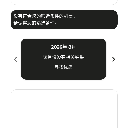
没有符合您的筛选条件的机票。
请调整您的筛选条件。
2026年 8月
chevron_left
chevron_right
该月份没有相关结果
寻找优惠
Displaying fares for 八月-2026
PLM–PQC: cmp-view-offers-disclaimer. 寻找优惠
PLM–PQC: cmp-view-offers-disclaimer. 寻找优惠
PLM–PQC: cmp-view-offers-disclaimer. 寻
PLM–PQC: cmp-view-offers-disclaime
PLM–PQC: cmp-view-offers-discl
PLM–PQC: cmp-view-offers-di
PLM–PQC: cmp-view-offer
PLM–PQC: cmp-view-o
PLM–PQC: cmp-vie
PLM–PQC: cmp
PLM–PQC:
PLM–P
P