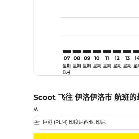
Displaying fares for 八月-2026
PLM–ILO: cmp-view-offers-disc
PLM–ILO: cmp-view-offers-
PLM–ILO: cmp-view-off
PLM–ILO: cmp-view
PLM–ILO: cmp-
PLM–ILO: 
PLM–IL
PL
07
08
09
10
11
12
13
1
星期
星期
星期
星期
星期
星期
星期
星
8月
Scoot 飞往 伊洛伊洛市 航班
从
flight_takeoff
没有符合您的筛选条件的机票。请调整您的筛选