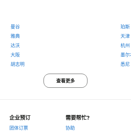
曼谷
珀斯
雅典
天津
达沃
杭州
大阪
墨尔
胡志明
悉尼
查看更多
企业预订
需要帮忙?
团体订票
协助