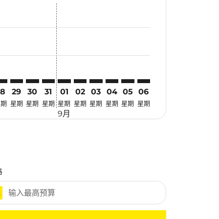
优惠
. 寻找优惠
mer. 寻找优惠
claimer. 寻找优惠
-disclaimer. 寻找优惠
fers-disclaimer. 寻找优惠
w-offers-disclaimer. 寻找优惠
-view-offers-disclaimer. 寻找优惠
cmp-view-offers-disclaimer. 寻找优惠
LO: cmp-view-offers-disclaimer. 寻找优惠
LM–ILO: cmp-view-offers-disclaimer. 寻找优惠
PLM–ILO: cmp-view-offers-disclaimer. 寻找优惠
PLM–ILO: cmp-view-offers-disclaimer. 寻找优惠
PLM–ILO: cmp-view-offers-disclaimer. 寻找优惠
PLM–ILO: cmp-view-offers-disclaimer. 寻
PLM–ILO: cmp-view-offers-disclaimer
PLM–ILO: cmp-view-offers-discla
PLM–ILO: cmp-view-offers-di
PLM–ILO: cmp-view-offer
PLM–ILO: cmp-view-o
28
29
30
31
01
02
03
04
05
06
星期
星期
星期
星期
星期
星期
星期
星期
星期
星期
9月
格
元