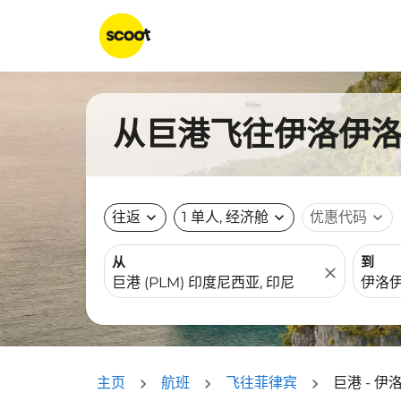
从巨港飞往伊洛伊洛市
往返
expand_more
1 单人, 经济舱
expand_more
优惠代码
expand_more
从
到
close
主页
航班
飞往菲律宾
巨港 - 伊