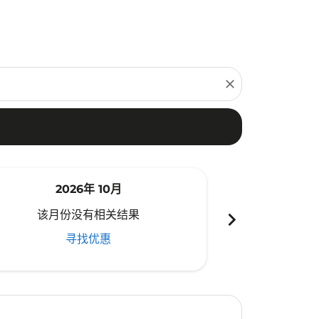
close
2026年 10月
20
chevron_right
该月份没有相关结果
该月份
寻找优惠