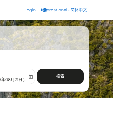
Login
International
language
keyboard_arrow_down
-
简体中文
搜索
today
aria-label
ooking-return-date-aria-label
6年08月21日(周五)