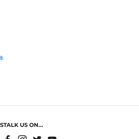
本
STALK US ON...