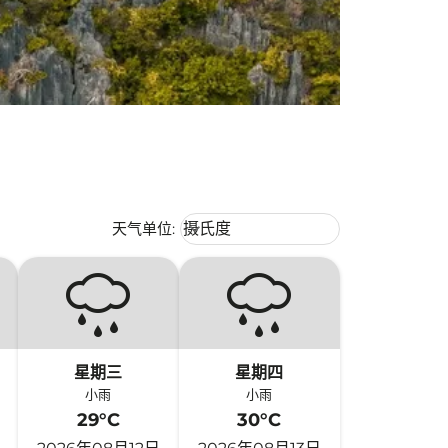
Weather unit option 摄氏度 Selecte
天气单位
:
摄氏度
keyboard_arrow_down
星期三
星期四
小雨
小雨
29°C
30°C