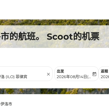
的航班。 Scoot的机票
出发
返程
close
today
fc-booking-departure-date-
fc-b
2026年08月14日(周五)
202
洛伊洛市