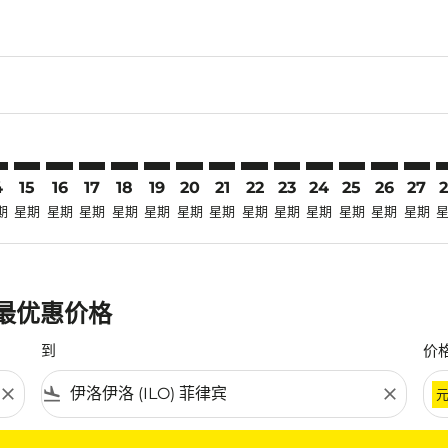
laimer. 寻找优惠
disclaimer. 寻找优惠
ers-disclaimer. 寻找优惠
-offers-disclaimer. 寻找优惠
view-offers-disclaimer. 寻找优惠
cmp-view-offers-disclaimer. 寻找优惠
O: cmp-view-offers-disclaimer. 寻找优惠
M–ILO: cmp-view-offers-disclaimer. 寻找优惠
PLM–ILO: cmp-view-offers-disclaimer. 寻找优惠
PLM–ILO: cmp-view-offers-disclaimer. 寻找优惠
PLM–ILO: cmp-view-offers-disclaimer. 寻找优惠
PLM–ILO: cmp-view-offers-disclaimer. 寻找
PLM–ILO: cmp-view-offers-disclaimer
PLM–ILO: cmp-view-offers-disclai
PLM–ILO: cmp-view-offers-dis
PLM–ILO: cmp-view-offers
PLM–ILO: cmp-view-of
PLM–ILO: cmp-vie
PLM–ILO: cmp
PLM–ILO: 
PLM–I
P
4
15
16
17
18
19
20
21
22
23
24
25
26
27
期
星期
星期
星期
星期
星期
星期
星期
星期
星期
星期
星期
星期
星期
的最优惠价格
到
价
close
flight_land
close
条件。