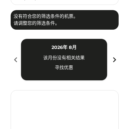
没有符合您的筛选条件的机票。
请调整您的筛选条件。
2026年 8月
chevron_left
chevron_right
该月份没有相关结果
寻找优惠
Displaying fares for 八月-2026
DAD–PER: cmp-view-offers-disclaimer. 寻找优惠
DAD–PER: cmp-view-offers-disclaimer. 寻找优惠
DAD–PER: cmp-view-offers-disclaimer. 寻
DAD–PER: cmp-view-offers-disclaime
DAD–PER: cmp-view-offers-discla
DAD–PER: cmp-view-offers-di
DAD–PER: cmp-view-offer
DAD–PER: cmp-view-o
DAD–PER: cmp-vie
DAD–PER: cmp
DAD–PER:
DAD–P
D