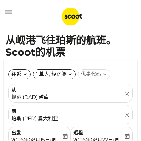

从岘港飞往珀斯的航班。
Scoot的机票
往返
expand_more
1 单人, 经济舱
expand_more
优惠代码
expand_more
从
close
岘港 (DAD) 越南
到
close
珀斯 (PER) 澳大利亚
出发
返程
today
today
fc-booking-departure-date-aria-label
fc-booking-return-date-ari
2026年08月15日(周六)
2026年08月22日(周六)