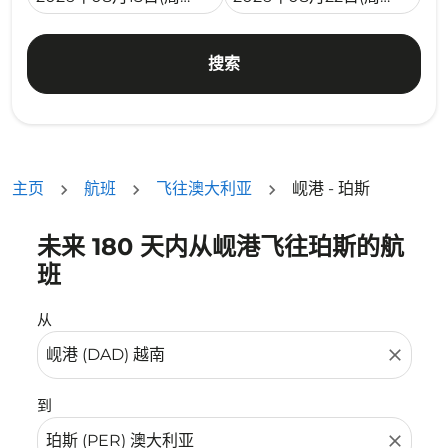
搜索
主页
航班
飞往澳大利亚
岘港 - 珀斯
未来 180 天内从岘港飞往珀斯的航
没有符合您的筛选条件的机票。请调整您的筛选条件。
班
从
close
到
close