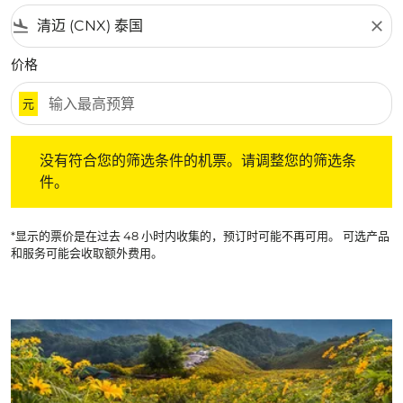
flight_land
close
价格
元
没有符合您的筛选条件的机票。请调整您的筛选条件。
没有符合您的筛选条件的机票。请调整您的筛选条
件。
*显示的票价是在过去 48 小时内收集的，预订时可能不再可用。 可选产品
和服务可能会收取额外费用。