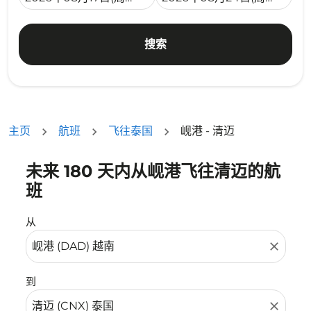
搜索
主页
航班
飞往泰国
岘港 - 清迈
未来 180 天内从岘港飞往清迈的航
没有符合您的筛选条件的机票。请调整您的筛选条件。
班
从
close
到
close