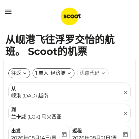

从岘港飞往浮罗交怡的航
班。 Scoot的机票
往返
expand_more
1 单人, 经济舱
expand_more
优惠代码
expand_more
从
close
岘港 (DAD) 越南
到
close
兰卡威 (LGK) 马来西亚
出发
返程
today
today
fc-booking-departure-date-aria-label
fc-booking-return-date-ari
2026年08月14日(周五)
2026年08月21日(周五)