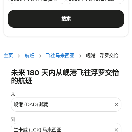
搜索
主页
航班
飞往马来西亚
岘港 - 浮罗交怡
未来 180 天内从岘港飞往浮罗交怡
没有符合您的筛选条件的机票。请调整您的筛选条件。
的航班
从
close
到
close