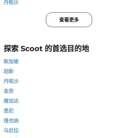
丹帕沙
查看更多
探索 Scoot 的首选目的地
新加坡
珀斯
丹帕沙
金奈
雅加达
悉尼
维也纳
马尼拉