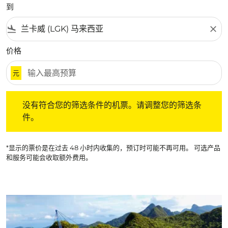
到
flight_land
close
价格
元
没有符合您的筛选条件的机票。请调整您的筛选条件。
没有符合您的筛选条件的机票。请调整您的筛选条
件。
*显示的票价是在过去 48 小时内收集的，预订时可能不再可用。 可选产品
和服务可能会收取额外费用。