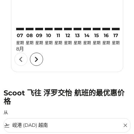
07
08
09
10
11
12
13
14
15
16
17
18
星期
星期
星期
星期
星期
星期
星期
星期
星期
星期
星期
星期
8月
chevron_left
chevron_right
Scoot 飞往 浮罗交怡 航班的最优惠价
格
从
flight_takeoff
close