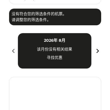
没有符合您的筛选条件的机票。
请调整您的筛选条件。
2026年 8月
chevron_left
chevron_right
该月份没有相关结果
寻找优惠
Displaying fares for 八月-2026
DAD–LGK: cmp-view-offers-disclaimer. 寻找优惠
DAD–LGK: cmp-view-offers-disclaimer. 寻找优惠
DAD–LGK: cmp-view-offers-disclaimer. 寻
DAD–LGK: cmp-view-offers-disclaime
DAD–LGK: cmp-view-offers-discl
DAD–LGK: cmp-view-offers-di
DAD–LGK: cmp-view-offer
DAD–LGK: cmp-view-o
DAD–LGK: cmp-vie
DAD–LGK: cmp
DAD–LGK:
DAD–L
D