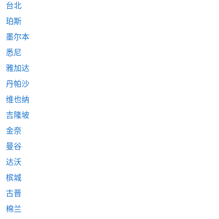
台北
珀斯
墨尔本
悉尼
雅加达
丹帕沙
维也纳
吉隆坡
金奈
曼谷
达沃
槟城
古晋
棉兰