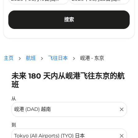
搜索
主页
航班
飞往日本
岘港 - 东京
未来 180 天内从岘港飞往东京的航
没有符合您的筛选条件的机票。请调整您的筛选条件。
班
从
close
到
close