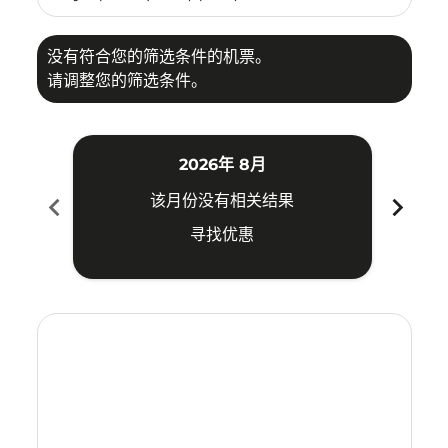
没有符合您的筛选条件的机票。
请调整您的筛选条件。
2026年 8月
chevron_left
chevron_right
该月份没有相关结果
寻找优惠
Displaying fares for 八月-2026
DAD–TYO: cmp-view-offers-disclaimer. 寻找优惠
DAD–TYO: cmp-view-offers-disclaimer. 寻找优惠
DAD–TYO: cmp-view-offers-disclaimer. 寻
DAD–TYO: cmp-view-offers-disclaime
DAD–TYO: cmp-view-offers-discl
DAD–TYO: cmp-view-offers-di
DAD–TYO: cmp-view-offer
DAD–TYO: cmp-view-o
DAD–TYO: cmp-vie
DAD–TYO: cmp
DAD–TYO:
DAD–T
D