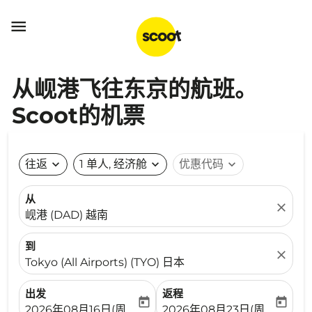

从岘港飞往东京的航班。
Scoot的机票
往返
expand_more
1 单人, 经济舱
expand_more
优惠代码
expand_more
从
close
岘港 (DAD) 越南
到
close
Tokyo (All Airports) (TYO) 日本
出发
返程
today
today
fc-booking-departure-date-aria-label
fc-booking-return-date-ari
2026年08月16日(周日)
2026年08月23日(周日)